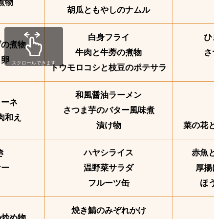
煮物
胡瓜ともやしのナムル
白身フライ
ひ
げの煮物
牛肉と牛蒡の煮物
さ
き卵
スクロールできます
トウモロコシと枝豆のポテサラ
和風醤油ラーメン
ローネ
さつま芋のバター風味煮
肉和え
漬け物
菜の花と
き
ハヤシライス
赤魚と
ナー
温野菜サラダ
厚揚
フルーツ缶
ほう
焼き鯖のみぞれかけ
の炒め物