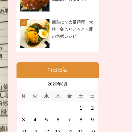
簡単に？大量調理！大
根・卵入りとろとろ豚
の角煮レシピ
毎日日記
2026年8月
月
火
水
木
金
土
日
1
2
3
4
5
6
7
8
9
10
11
12
13
14
15
16