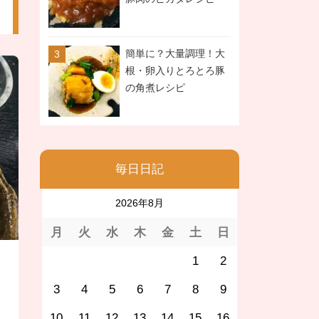
簡単に？大量調理！大
根・卵入りとろとろ豚
の角煮レシピ
毎日日記
2026年8月
月
火
水
木
金
土
日
1
2
3
4
5
6
7
8
9
10
11
12
13
14
15
16