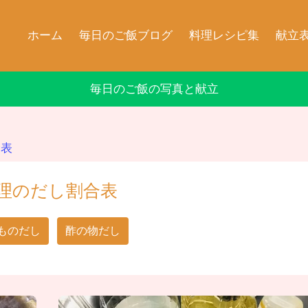
ホーム
毎日のご飯ブログ
料理レシピ集
献立
毎日のご飯の写真と献立
合表
理のだし割合表
ものだし
酢の物だし