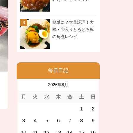
簡単に？大量調理！大
根・卵入りとろとろ豚
の角煮レシピ
毎日日記
2026年8月
月
火
水
木
金
土
日
1
2
3
4
5
6
7
8
9
10
11
12
13
14
15
16