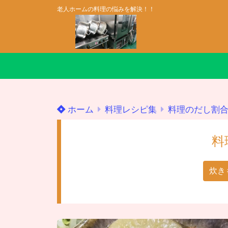
老人ホームの料理の悩みを解決！！
ホーム
料理レシピ集
料理のだし割
料
炊き