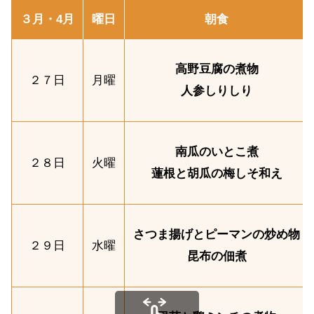
３月・4月
曜日
朝食
高野豆腐の煮物
２７日
月曜
人参しりしり
南瓜のいとこ煮
２８日
火曜
蓮根と胡瓜の梅しそ和え
さつま揚げとピーマンの炒め物
２９日
水曜
昆布の佃煮