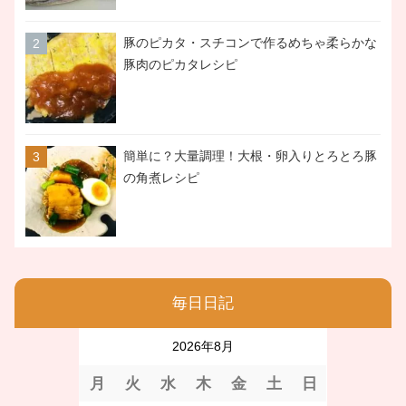
豚のピカタ・スチコンで作るめちゃ柔らかな
豚肉のピカタレシピ
簡単に？大量調理！大根・卵入りとろとろ豚
の角煮レシピ
毎日日記
2026年8月
月
火
水
木
金
土
日