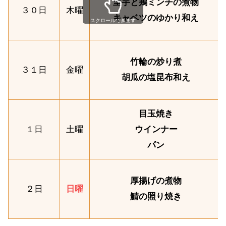
里芋と鶏ミンチの煮物
３０日
木曜
キャベツのゆかり和え
スクロールできます
竹輪の炒り煮
３１日
金曜
胡瓜の塩昆布和え
目玉焼き
１日
土曜
ウインナー
パン
厚揚げの煮物
２日
日曜
鯖の照り焼き