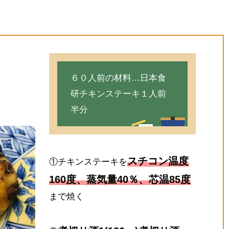
６０人前の材料…日本食
研チキンステーキ１人前
半分
スチコン温度
①チキンステーキを
160度、蒸気量40％、芯温85度
まで焼く