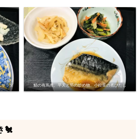
ニサラダ
鯖の有馬煮、平天と筍の炒め物、小松菜の煮びたし
🐔