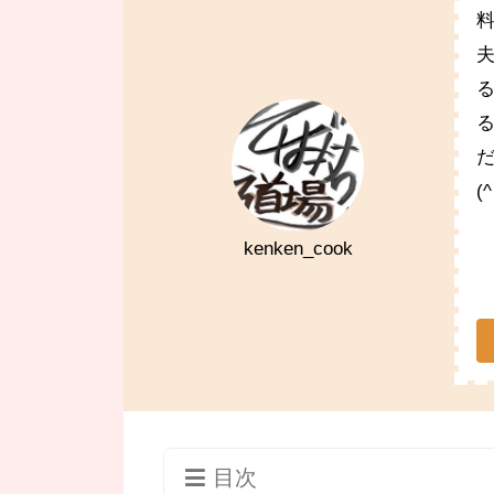
(
kenken_cook
目次