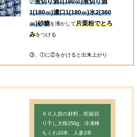
煮切り酒1(180㏄)煮切り酒
②
1(180㏄)濃口1(180㏄)水2(360
㏄)砂糖
片栗粉でとろ
を沸かして
み
をつける
③、①に②をかけると出来上がり
６０人前の材料…乾燥切
り干し大根250g、冷凍棒
ちくわ10本、人参2本