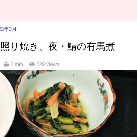
23年3月
の照り焼き、夜・鯖の有馬煮
2 min
229
views