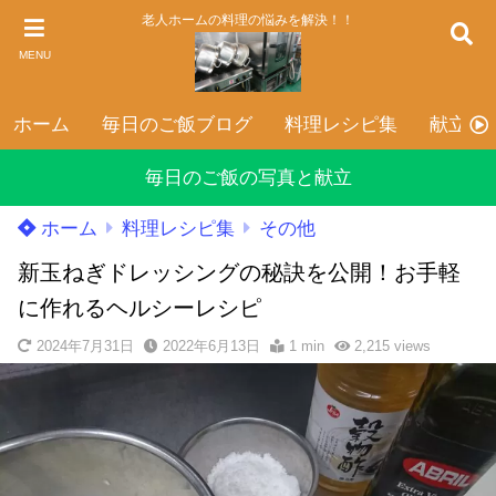
老人ホームの料理の悩みを解決！！
MENU
ホーム
毎日のご飯ブログ
料理レシピ集
献立表
毎日のご飯の写真と献立
ホーム
料理レシピ集
その他
新玉ねぎドレッシングの秘訣を公開！お手軽
に作れるヘルシーレシピ
2024年7月31日
2022年6月13日
1 min
2,215
views