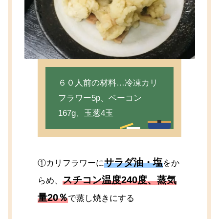
６０人前の材料…冷凍カリ
フラワー5p、ベーコン
167g、玉葱4玉
サラダ油・塩
①カリフラワーに
をか
スチコン温度240度、蒸気
らめ、
量20％
で蒸し焼きにする