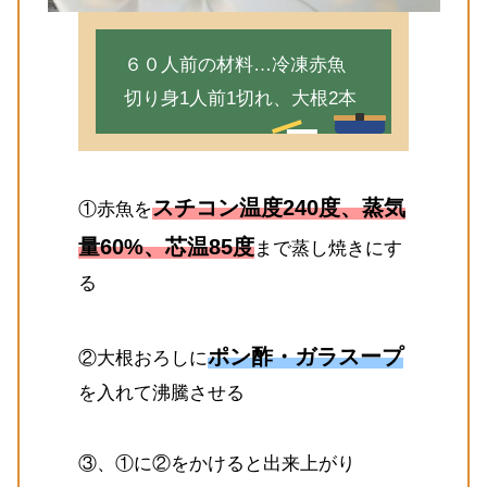
６０人前の材料…冷凍赤魚
切り身1人前1切れ、大根2本
スチコン温度240度、蒸気
①赤魚を
量60%、芯温85度
まで蒸し焼きにす
る
ポン酢・ガラスープ
②大根おろしに
を入れて沸騰させる
③、①に②をかけると出来上がり