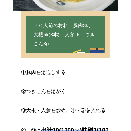
６０人前の材料…豚肉3k、
大根5k(3本)、人参1k、つき
こん3p
①豚肉を湯通しする
②つきこんを湯がく
③大根・人参を炒め、①・②を入れる
出汁10(1800㏄)味醂1(180
④、③に