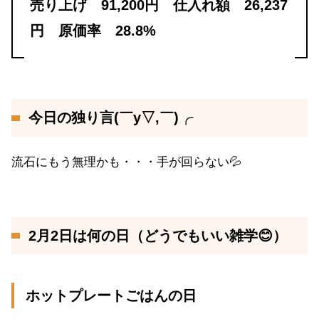
売り上げ 91,200円 仕入れ額 26,237
円 原価率 28.8%
今日の独り言(￣y▽,￣)╭
流石にもう無理かも・・・手が回らない💦
2月2日は何の日（どうでもいい雑学😊）
ホットプレートごはんの日