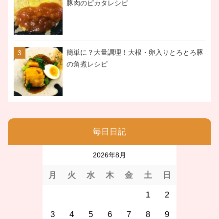
豚肉のピカタレシピ
簡単に？大量調理！大根・卵入りとろとろ豚
の角煮レシピ
毎日日記
2026年8月
月
火
水
木
金
土
日
1
2
3
4
5
6
7
8
9