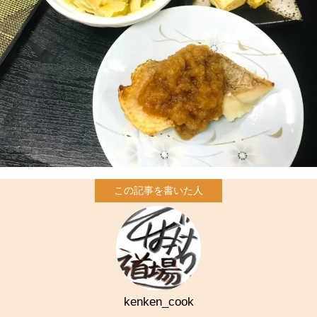
kenken_cook