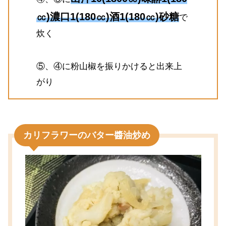
㏄)濃口1(180㏄)酒1(180㏄)砂糖
で
炊く
⑤、④に粉山椒を振りかけると出来上
がり
カリフラワーのバター醬油炒め