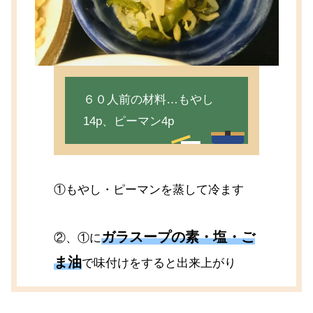
６０人前の材料…もやし
14p、ピーマン4p
①もやし・ピーマンを蒸して冷ます
ガラスープの素・塩・ご
②、①に
ま油
で味付けをすると出来上がり