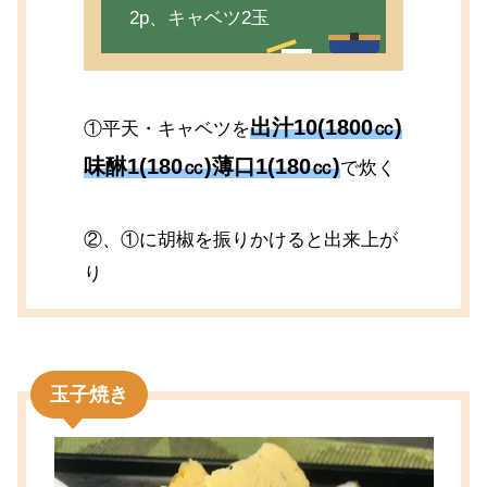
2p、キャベツ2玉
出汁10(1800㏄)
①平天・キャベツを
味醂1(180㏄)薄口1(180㏄)
で炊く
②、①に胡椒を振りかけると出来上が
り
玉子焼き