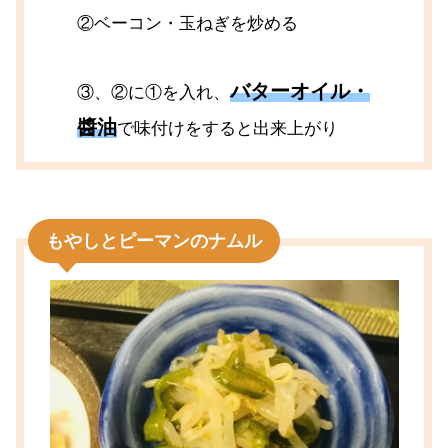
②ベーコン・玉ねぎを炒める
バターオイル・
③、②に①を入れ、
醬油
で味付けをすると出来上がり
もやしとピーマンのナムル