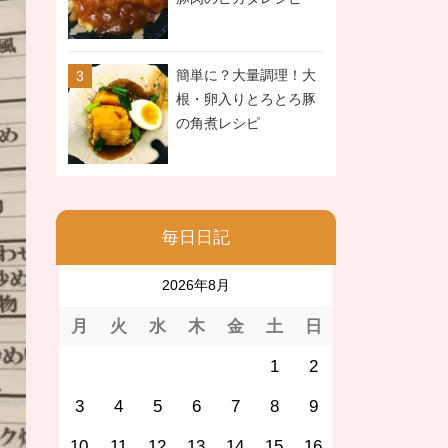
簡単に？大量調理！大
根・卵入りとろとろ豚
の角煮レシピ
毎日日記
2026年8月
月
火
水
木
金
土
日
1
2
3
4
5
6
7
8
9
10
11
12
13
14
15
16