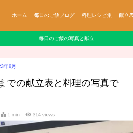
ホーム
毎日のご飯ブログ
料理レシピ集
献立
毎日のご飯の写真と献立
23年8月
3日までの献立表と料理の写真で
1 min
314
views