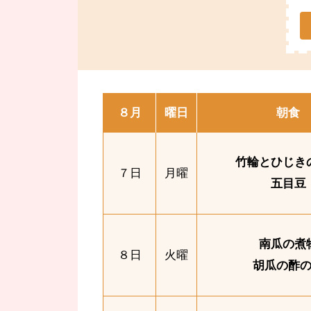
８月
曜日
朝食
竹輪とひじき
７日
月曜
五目豆
南瓜の煮
８日
火曜
胡瓜の酢