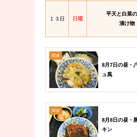
平天と白菜
１３日
日曜
漬け物
関連
8月7日の昼・
ュ風
関連
8月8日の昼・
キン