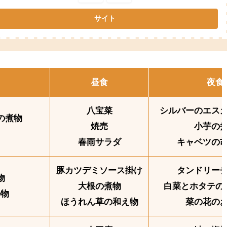
昼食
夜食
八宝菜
シルバーのエス
の煮物
焼売
小芋の
春雨サラダ
キャベツの
豚カツデミソース掛け
タンドリー
物
大根の煮物
白菜とホタテの
の物
ほうれん草の和え物
菜の花の