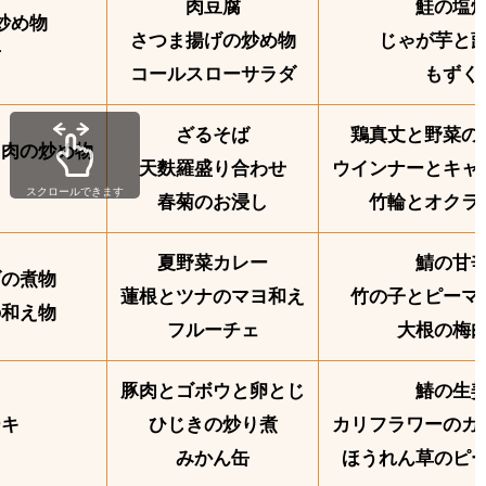
肉豆腐
鮭の塩
炒め物
さつま揚げの炒め物
じゃが芋と
布
コールスローサラダ
もずく
ざるそば
鶏真丈と野菜の
き肉の炒め物
天麩羅盛り合わせ
ウインナーとキャ
き
スクロールできます
春菊のお浸し
竹輪とオクラ
夏野菜カレー
鯖の甘
げの煮物
蓮根とツナのマヨ和え
竹の子とピーマ
の和え物
フルーチェ
大根の梅
ツ
豚肉とゴボウと卵とじ
鰆の生
ーキ
ひじきの炒り煮
カリフラワーのガ
みかん缶
ほうれん草のピ