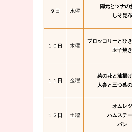
隠元とツナの
９日
水曜
しそ昆
ブロッコリーとひ
１０日
木曜
玉子焼
菜の花と油揚
１１日
金曜
人参と三つ葉
オムレ
１２日
土曜
ハムステ
パン