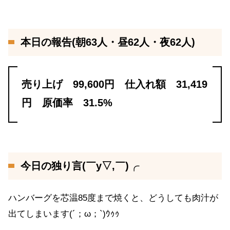
本日の報告(朝63人・昼62人・夜62人)
売り上げ 99,600円 仕入れ額 31,419
円 原価率 31.5%
今日の独り言(￣y▽,￣)╭
ハンバーグを芯温85度まで焼くと、どうしても肉汁が
出てしまいます(´；ω；`)ｳｩｩ