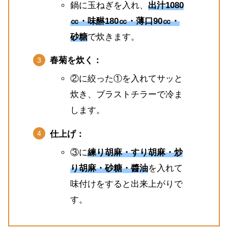
鍋に玉ねぎを入れ、
出汁1080
㏄・味醂180㏄・薄口90㏄・
砂糖
で炊きます。
春菊を炊く：
②に絞った①を入れてサッと
炊き、ブラストチラーで冷ま
します。
仕上げ：
③に
練り胡麻・すり胡麻・炒
り胡麻・砂糖・醬油
を入れて
味付けをすると出来上がりで
す。