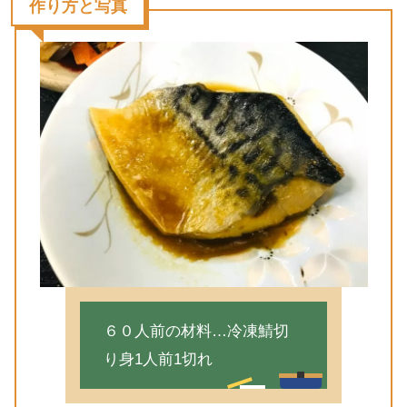
作り方と写真
６０人前の材料…冷凍鯖切
り身1人前1切れ