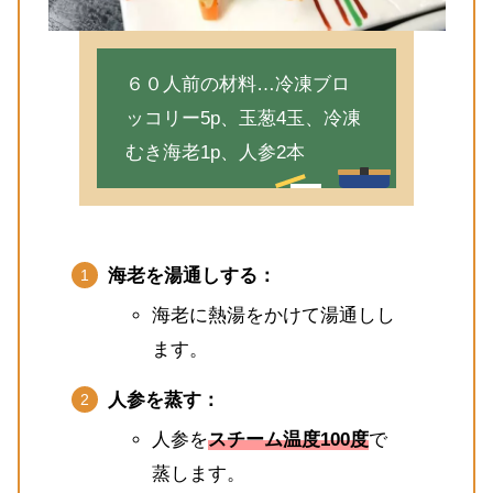
６０人前の材料…冷凍ブロ
ッコリー5p、玉葱4玉、冷凍
むき海老1p、人参2本
海老を湯通しする：
海老に熱湯をかけて湯通しし
ます。
人参を蒸す：
人参を
スチーム温度100度
で
蒸します。