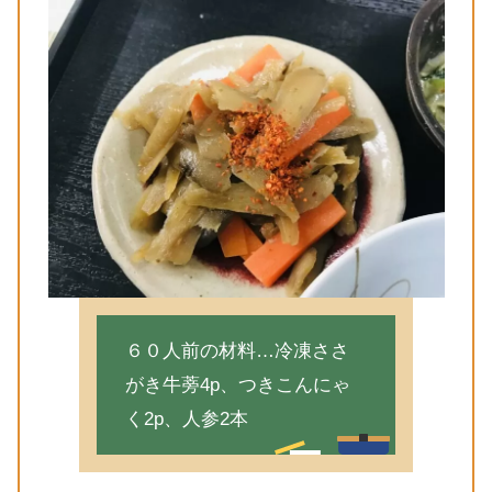
６０人前の材料…冷凍ささ
がき牛蒡4p、つきこんにゃ
く2p、人参2本