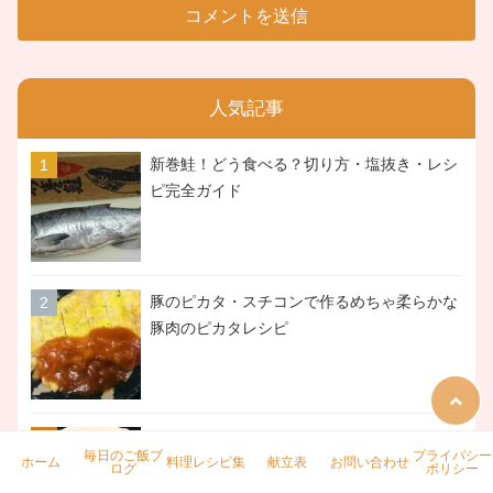
人気記事
新巻鮭！どう食べる？切り方・塩抜き・レシ
ピ完全ガイド
豚のピカタ・スチコンで作るめちゃ柔らかな
豚肉のピカタレシピ
簡単に？大量調理！大根・卵入りとろとろ豚
毎日のご飯ブ
プライバシー
ホーム
料理レシピ集
献立表
お問い合わせ
の角煮レシピ
ログ
ポリシー