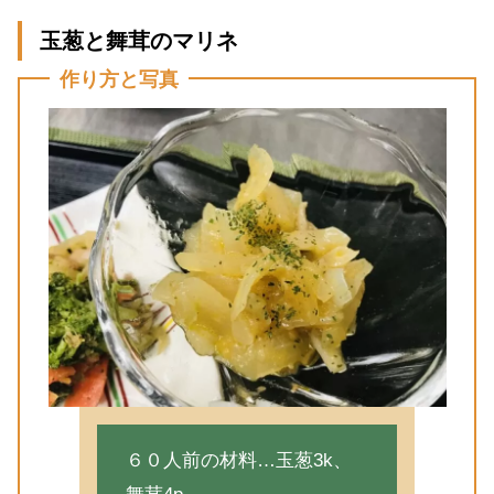
玉葱と舞茸のマリネ
作り方と写真
６０人前の材料…玉葱3k、