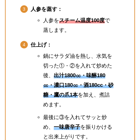
人参を蒸す：
人参を
スチーム温度100度
で
蒸します。
仕上げ：
鍋にサラダ油を熱し、水気を
切った①・②を入れて炒めた
後、
出汁1800㏄・味醂180
㏄・濃口180㏄・酒180cc・砂
糖・鷹の爪1本
を加え、煮詰
めます。
最後に③を入れてサッと炒
め、
一味唐辛子
を振りかける
と出来上がりです。