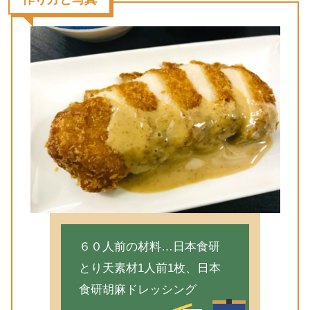
６０人前の材料…日本食研
とり天素材1人前1枚、日本
食研胡麻ドレッシング