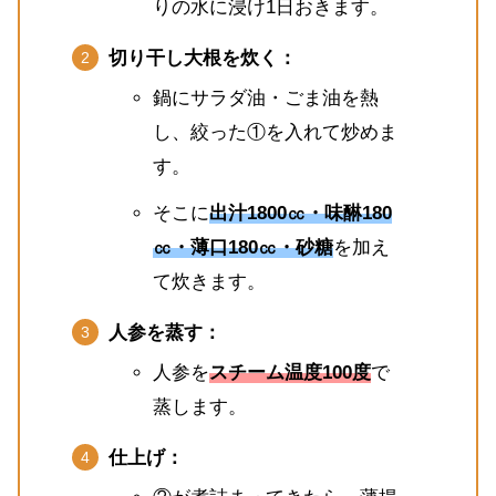
りの水に浸け1日おきます。
切り干し大根を炊く：
鍋にサラダ油・ごま油を熱
し、絞った①を入れて炒めま
す。
そこに
出汁1800㏄・味醂180
㏄・薄口180㏄・砂糖
を加え
て炊きます。
人参を蒸す：
人参を
スチーム温度100度
で
蒸します。
仕上げ：