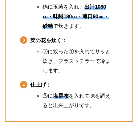
鍋に玉葱を入れ、
出汁1080
㏄・味醂180㏄・薄口90㏄・
砂糖
で炊きます。
菜の花を炊く：
②に絞った①を入れてサッと
炊き、ブラストチラーで冷ま
します。
仕上げ：
③に
塩昆布
を入れて味を調え
ると出来上がりです。