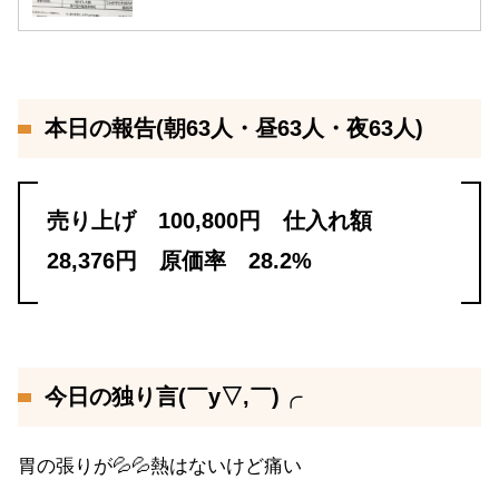
本日の報告(朝63人・昼63人・夜63人)
売り上げ 100,800円 仕入れ額
28,376円 原価率 28.2%
今日の独り言(￣y▽,￣)╭
胃の張りが💦💦熱はないけど痛い