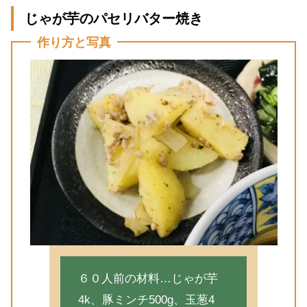
じゃが芋のパセリバター焼き
作り方と写真
６０人前の材料…じゃが芋
4k、豚ミンチ500g、玉葱4