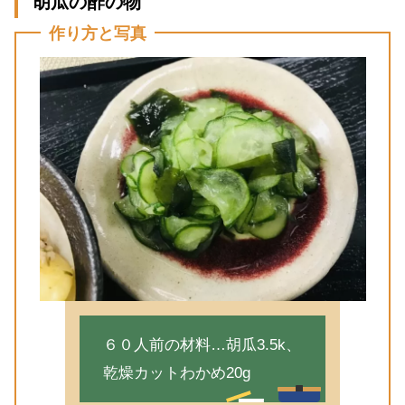
胡瓜の酢の物
作り方と写真
６０人前の材料…胡瓜3.5k、
乾燥カットわかめ20g