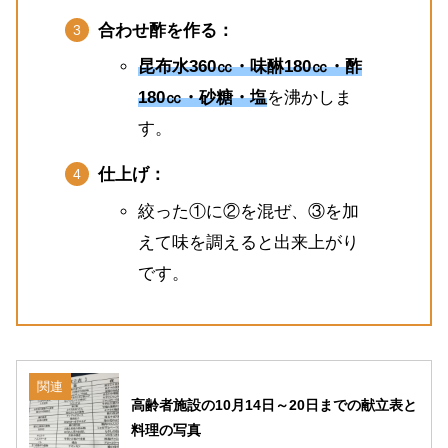
合わせ酢を作る：
昆布水360㏄・味醂180㏄・酢
180㏄・砂糖・塩
を沸かしま
す。
仕上げ：
絞った①に②を混ぜ、③を加
えて味を調えると出来上がり
です。
関連
高齢者施設の10月14日～20日までの献立表と
料理の写真