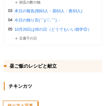
胡瓜の酢の物
本日の報告(朝63人・昼63人・夜63人)
今日の独り言(￣y▽,￣)╭
10月20日は何の日（どうでもいい雑学😊）
豆腐干の日
昼ご飯のレシピと献立
チキンカツ
作り方と写真