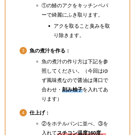
①の鰆のアクをキッチンペパ
ーで綺麗にふき取ります。
アクを取ること臭みを取
り除きます。
魚の煮汁を作る：
魚の煮汁の作り方は下記を参
照してください。（今回はゆ
ず風味煮なので醤油は薄口で
合わせ・
刻み柚子
を入れてあ
ります）
仕上げ：
②をホテルパンに並べ、③を
入れて
スチコン温度160度、