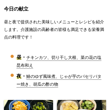
今日の献立
昼と夜で提供された美味しいメニューとレシピを紹介
します。介護施設の高齢者の皆様も満足できる栄養満
点の料理です！
昼
・
チキンカツ、切り干し大根、菜の花の塩
昆布和え
夜
・
鰆のゆず風味煮、じゃが芋のパセリバタ
ー焼き、胡瓜の酢の物