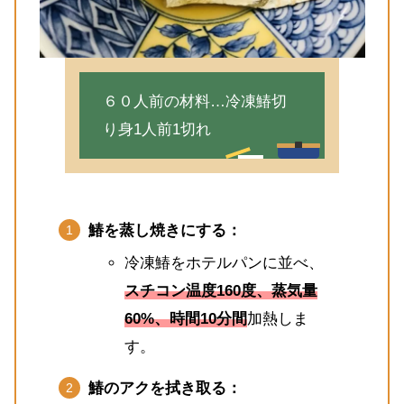
６０人前の材料…冷凍鰆切
り身1人前1切れ
鰆を蒸し焼きにする：
冷凍鰆をホテルパンに並べ、
スチコン温度160度、蒸気量
60%、時間10分間
加熱しま
す。
鰆のアクを拭き取る：