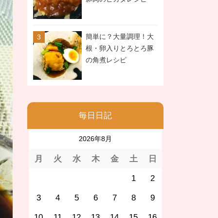
簡単に？大量調理！大
根・卵入りとろとろ豚
の角煮レシピ
毎日日記
2026年8月
月
火
水
木
金
土
日
1
2
3
4
5
6
7
8
9
10
11
12
13
14
15
16