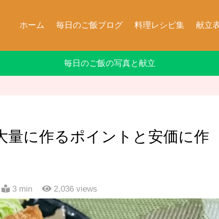
ホーム
毎日のご飯ブログ
料理レシピ集
献立
毎日のご飯の写真と献立
大量に作るポイントと安価に作
3 min
2,036
views