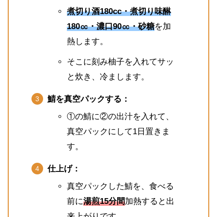
煮切り酒180cc・煮切り味醂
180㏄・濃口90㏄・砂糖
を加
熱します。
そこに刻み柚子を入れてサッ
と炊き、冷まします。
鯖を真空パックする：
①の鯖に②の出汁を入れて、
真空パックにして1日置きま
す。
仕上げ：
真空パックした鯖を、食べる
前に
湯煎15分間
加熱すると出
来上がりです。