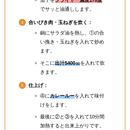
茄子を
フライヤー温度170度
でサッと油通しします。
合いびき肉・玉ねぎを炊く：
鍋にサラダ油を熱し、①の合
い挽き・玉ねぎを入れて炒め
ます。
そこに
出汁5400㏄
を入れて炊
きます。
仕上げ：
④に
カレールー
を入れて味付
けをします。
最後に②と③を入れて10分間
加熱すると出来上がりです。