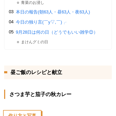
青菜のお浸し
本日の報告(朝63人・昼63人・夜63人)
今日の独り言(￣y▽,￣)╭
9月28日は何の日（どうでもいい雑学😊）
まけんグミの日
昼ご飯のレシピと献立
さつま芋と茄子の秋カレー
作り方と写真