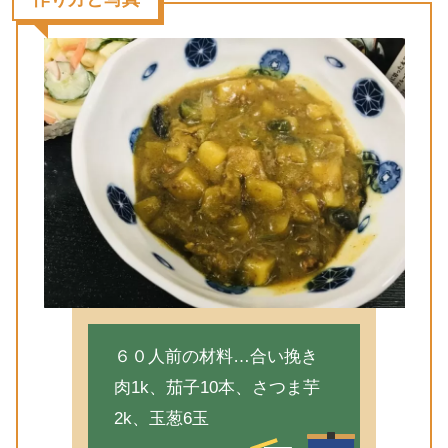
６０人前の材料…合い挽き
肉1k、茄子10本、さつま芋
2k、玉葱6玉