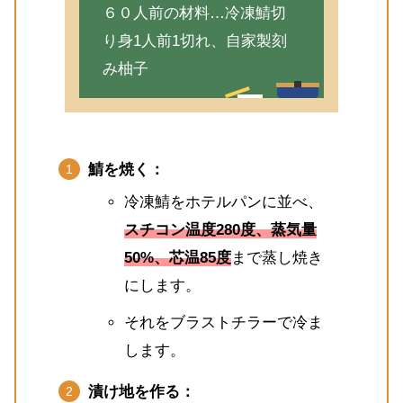
６０人前の材料…冷凍鯖切
り身1人前1切れ、自家製刻
み柚子
鯖を焼く：
冷凍鯖をホテルパンに並べ、
スチコン温度280度、蒸気量
50%、芯温85度
まで蒸し焼き
にします。
それをブラストチラーで冷ま
します。
漬け地を作る：