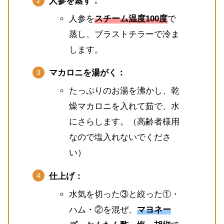
人参を蒸す：
人参を
スチーム温度100度
で
蒸し、ブラストチラーで冷ま
します。
マカロニを湯がく：
たっぷりのお湯を沸かし、乾
燥マカロニを入れて茹で、水
にさらします。（高齢者様用
なので塩入れないでくださ
い）
仕上げ：
水気を切った③と絞った①・
ハム・②を混ぜ、
マヨネー