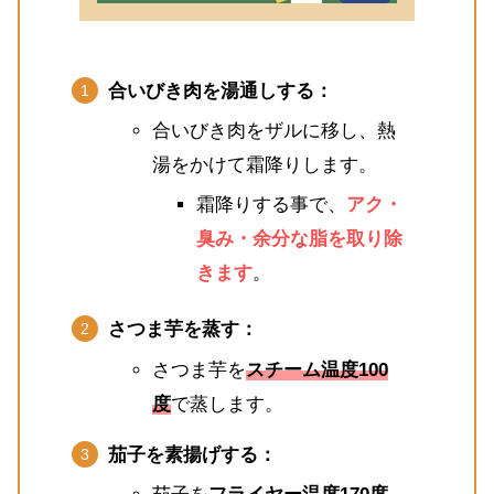
合いびき肉を湯通しする：
合いびき肉をザルに移し、熱
湯をかけて霜降りします。
霜降りする事で、
アク・
臭み・余分な脂を取り除
きます
。
さつま芋を蒸す：
さつま芋を
スチーム温度100
度
で蒸します。
茄子を素揚げする：