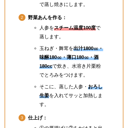
で蒸し焼きにします。
野菜あんを作る：
人参を
スチーム温度100度
で
蒸します。
玉ねぎ・舞茸を
出汁1800㏄・
味醂180㏄・薄口180㏄・酒
180cc
で炊き、水溶き片栗粉
でとろみをつけます。
そこに、蒸した人参・
おろし
生姜
を入れてサッと加熱しま
す。
仕上げ：