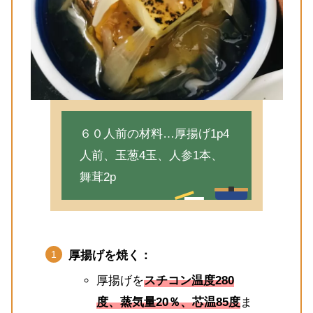
６０人前の材料…厚揚げ1p4
人前、玉葱4玉、人参1本、
舞茸2p
厚揚げを焼く：
厚揚げを
スチコン温度280
度、蒸気量20％、芯温85度
ま