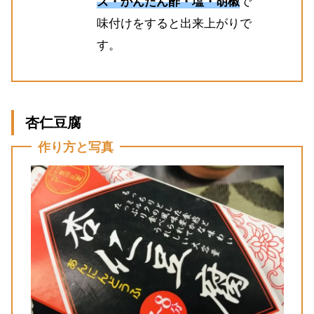
ズ・かんたん酢・塩・胡椒
で
味付けをすると出来上がりで
す。
杏仁豆腐
作り方と写真