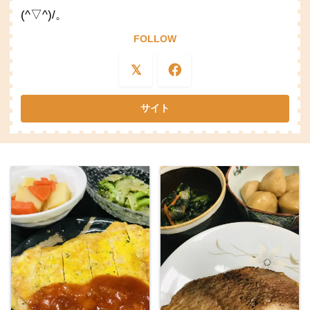
(^▽^)/。
FOLLOW