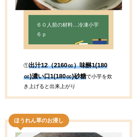
６０人前の材料…冷凍小芋
６ｐ
出汁12（2160㏄）味醂1(180
①
㏄)濃い口1(180㏄)砂糖
で小芋を炊
き上げると出来上がり
ほうれん草のお浸し