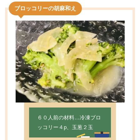
ブロッコリーの胡麻和え
６０人前の材料…冷凍ブロ
ッコリー４p、玉葱２玉