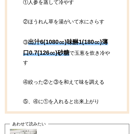
①人参を蒸して冷やす
②ほうれん草を湯がいて水にさらす
出汁6(1080㏄)味醂1(180㏄)薄
③
口0.7(126㏄)砂糖
で玉葱を炊き冷や
す
④絞った②と③を和えて味を調える
⑤、④に①を入れると出来上がり