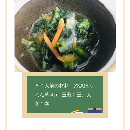
６０人前の材料…冷凍ほう
れん草４p、玉葱２玉、人
参１本