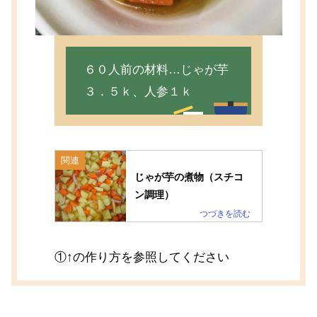
６０人前の材料…じゃが芋
３．５ｋ、人参１ｋ
関連
じゃが芋の煮物（スチコ
ン調理）
①↑の作り方を参照してください