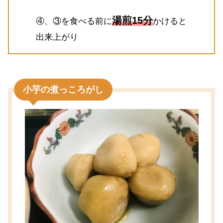
湯煎15分
④、③を食べる前に
かけると
出来上がり
小芋の煮っころがし