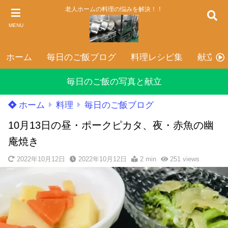
老人ホームの料理の悩みを解決！！
MENU
ホーム
毎日のご飯ブログ
料理レシピ集
献立表
毎日のご飯の写真と献立
ホーム
料理
毎日のご飯ブログ
10月13日の昼・ポークピカタ、夜・赤魚の幽
庵焼き
2022年10月12日
2022年10月12日
2 min
251
views