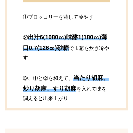
①ブロッコリーを蒸して冷やす
出汁6(1080㏄)味醂1(180㏄)薄
②
口0.7(126㏄)砂糖
で玉葱を炊き冷や
す
当たり胡麻、
③、①と②を和えて、
炒り胡麻、すり胡麻
を入れて味を
調えると出来上がり