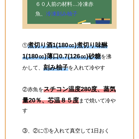
６０人前の材料…冷凍赤
魚、
冷凍刻み柚子
煮切り酒1(180㏄)煮切り味醂
①
1(180㏄)薄口0.7(126㏄)砂糖
を沸
刻み柚子
かして、
を入れて冷やす
スチコン温度280度、蒸気
②赤魚を
量20％、芯温８５度
まで焼いて冷や
す
③、②に①を入れて真空して1日おく