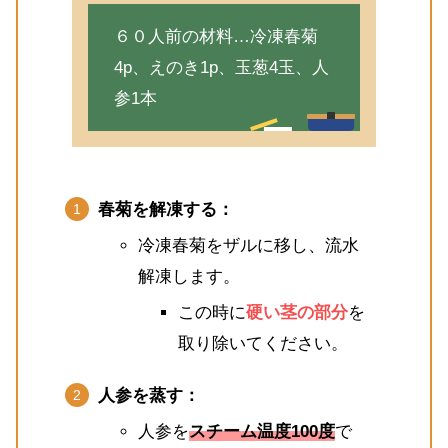
６０人前の材料…冷凍春菊
4p、えのき1p、玉葱4玉、人
参1本
春菊を解凍する：
冷凍春菊をザルに移し、流水
解凍します。
この時に
硬い茎の部分
を
取り除いてください。
人参を蒸す：
人参を
スチーム温度100度
で