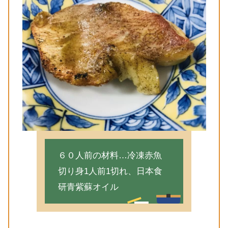
６０人前の材料…冷凍赤魚
切り身1人前1切れ、日本食
研青紫蘇オイル