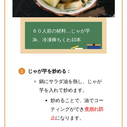
６０人前の材料…じゃが芋
3k、冷凍棒ちくわ10本
じゃが芋を炒める：
鍋にサラダ油を熱し、じゃが
芋を入れて炒めます。
炒めることで、油でコー
ティングができ
煮崩れ防
止
になります。