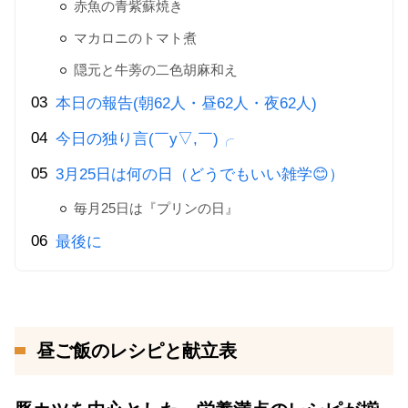
赤魚の青紫蘇焼き
マカロニのトマト煮
隠元と牛蒡の二色胡麻和え
本日の報告(朝62人・昼62人・夜62人)
今日の独り言(￣y▽,￣)╭
3月25日は何の日（どうでもいい雑学😊）
毎月25日は『プリンの日』
最後に
昼ご飯のレシピと献立表