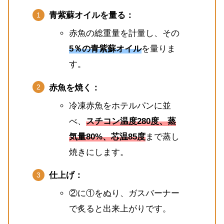
青紫蘇オイルを量る：
赤魚の総重量を計量し、その
5％の青紫蘇オイル
を量りま
す。
赤魚を焼く：
冷凍赤魚をホテルパンに並
べ、
スチコン温度280度、蒸
気量80%、芯温85度
まで蒸し
焼きにします。
仕上げ：
②に①をぬり、ガスバーナー
で炙ると出来上がりです。