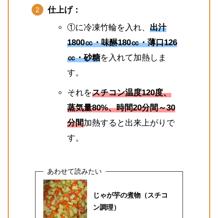
仕上げ：
①に冷凍竹輪を入れ、
出汁
1800㏄・味醂180㏄・薄口126
㏄・砂糖
を入れて加熱しま
す。
それを
スチコン温度120度、
蒸気量80%、時間20分間～30
分間
加熱すると出来上がりで
す。
じゃが芋の煮物（スチコ
ン調理）