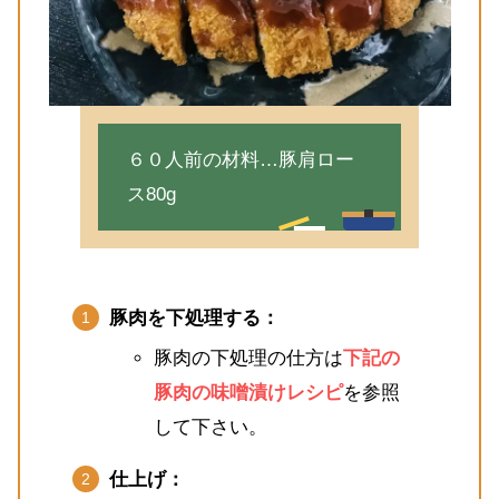
６０人前の材料…豚肩ロー
ス80g
豚肉を下処理する：
豚肉の下処理の仕方は
下記の
豚肉の味噌漬けレシピ
を参照
して下さい。
仕上げ：