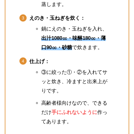
蒸します。
えのき・玉ねぎを炊く：
鍋にえのき・玉ねぎを入れ、
出汁1080㏄・味醂180㏄・薄
口90㏄・砂糖
で炊きます。
仕上げ：
③に絞った①・②を入れてサ
ッと炊き、冷ますと出来上が
りです。
高齢者様向けなので、できる
だけ
手にふれないように
作っ
てあります。