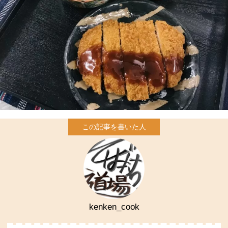
kenken_cook