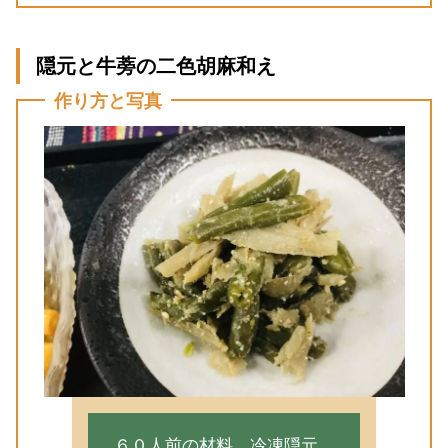
隠元と牛蒡の二色胡麻和え
作り方と写真
６０人前の材料…冷凍隠元