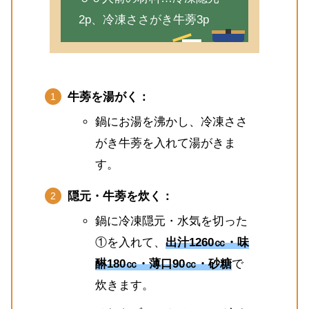
2p、冷凍ささがき牛蒡3p
牛蒡を湯がく：
鍋にお湯を沸かし、冷凍ささ
がき牛蒡を入れて湯がきま
す。
隠元・牛蒡を炊く：
鍋に冷凍隠元・水気を切った
①を入れて、
出汁1260㏄・味
醂180㏄・薄口90㏄・砂糖
で
炊きます。