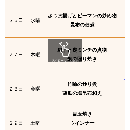
さつま揚げとピーマンの炒め物
２６日
水曜
昆布の佃煮
里芋と鶏ミンチの煮物
２７日
木曜
鰤の照り焼き
スクロールできます
サ
竹輪の炒り煮
２８日
金曜
胡瓜の塩昆布和え
目玉焼き
２９日
土曜
ウインナー