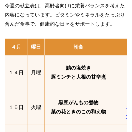
今週の献立表は、高齢者向けに栄養バランスを考えた
内容になっています。ビタミンやミネラルをたっぷり
含んだ食事で、健康的な日々をサポートします。
４月
曜日
朝食
鯖の塩焼き
１４日
月曜
豚ミンチと大根の甘辛煮
黒豆がんもの煮物
１５日
火曜
さ
菜の花ときのこの和え物
大