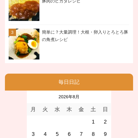
豚肉のピカタレシピ
簡単に？大量調理！大根・卵入りとろとろ豚
の角煮レシピ
毎日日記
2026年8月
月
火
水
木
金
土
日
1
2
3
4
5
6
7
8
9