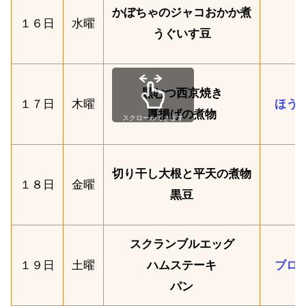
かぼちゃのジャコおかか煮
１６日
水曜
うぐいす豆
黒むつ西京焼き
１７日
木曜
ほう
厚揚げの煮物
スクロールできます
切り干し大根と平天の煮物
１８日
金曜
黒豆
スクランブルエッグ
１９日
土曜
ハムステーキ
ブロ
パン