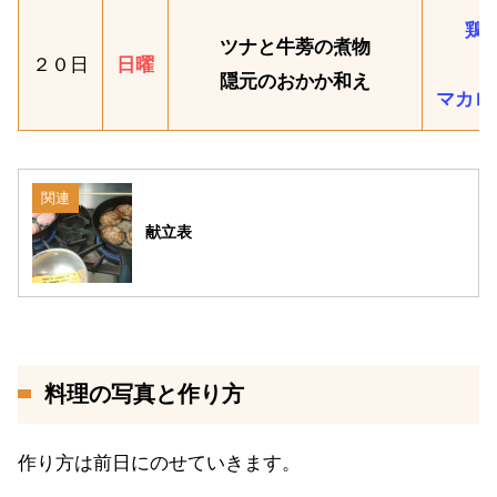
鶏
ツナと牛蒡の煮物
２０日
日曜
隠元のおかか和え
マカロ
関連
献立表
料理の写真と作り方
作り方は前日にのせていきます。