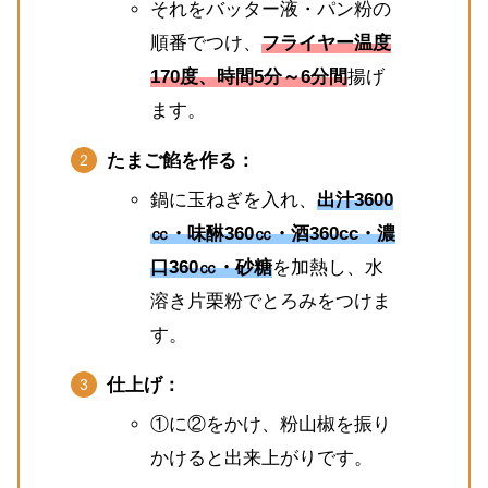
それをバッター液・パン粉の
順番でつけ、
フライヤー温度
170度、時間5分～6分間
揚げ
ます。
たまご餡を作る：
鍋に玉ねぎを入れ、
出汁3600
㏄・味醂360㏄・酒360cc・濃
口360㏄・砂糖
を加熱し、水
溶き片栗粉でとろみをつけま
す。
仕上げ：
①に②をかけ、粉山椒を振り
かけると出来上がりです。