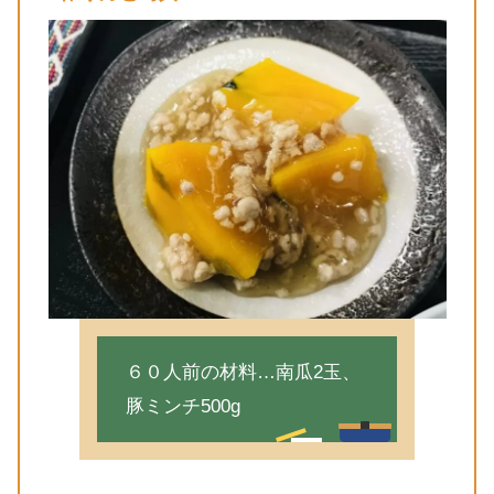
６０人前の材料…南瓜2玉、
豚ミンチ500g