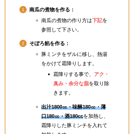
南瓜の煮物を作る：
南瓜の煮物の作り方は
下記
を
参照して下さい。
そぼろ餡を作る：
豚ミンチをザルに移し、熱湯
をかけて霜降りします。
霜降りする事で、
アク・
臭み・余分な脂
を取り除
きます。
出汁1800㏄・味醂180㏄・薄
口180㏄・酒180cc
を加熱し、
霜降りした豚ミンチを入れて