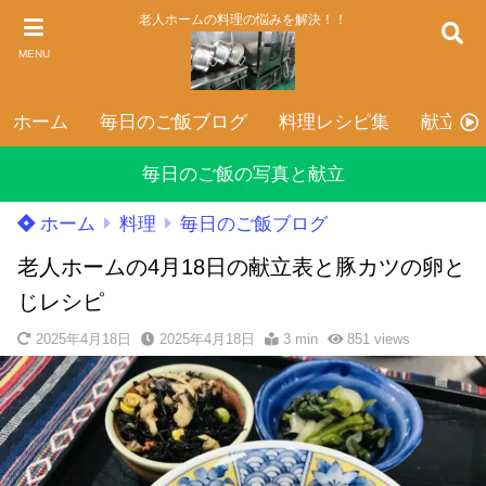
老人ホームの料理の悩みを解決！！
MENU
ホーム
毎日のご飯ブログ
料理レシピ集
献立表
毎日のご飯の写真と献立
ホーム
料理
毎日のご飯ブログ
老人ホームの4月18日の献立表と豚カツの卵と
じレシピ
2025年4月18日
2025年4月18日
3 min
851
views