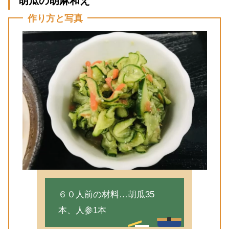
胡瓜の胡麻和え
作り方と写真
６０人前の材料…胡瓜35
本、人参1本