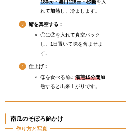
180cc・濃口126㏄・砂糖
を入
れて加熱し、冷まします。
鯖を真空する：
①に②を入れて真空パック
し、1日置いて味を含ませま
す。
仕上げ：
③を食べる前に
湯煎15分間
加
熱すると出来上がりです。
南瓜のそぼろ餡かけ
作り方と写真