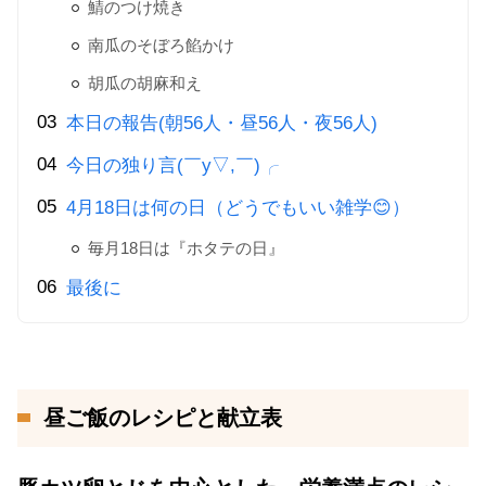
鯖のつけ焼き
南瓜のそぼろ餡かけ
胡瓜の胡麻和え
本日の報告(朝56人・昼56人・夜56人)
今日の独り言(￣y▽,￣)╭
4月18日は何の日（どうでもいい雑学😊）
毎月18日は『ホタテの日』
最後に
昼ご飯のレシピと献立表