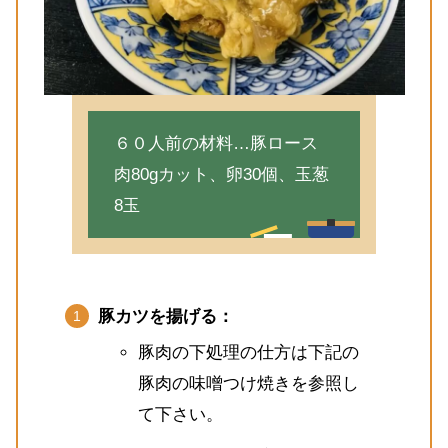
６０人前の材料…豚ロース
肉80gカット、卵30個、玉葱
8玉
豚カツを揚げる：
豚肉の下処理の仕方は下記の
豚肉の味噌つけ焼きを参照し
て下さい。