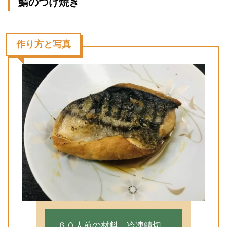
鯖のつけ焼き
作り方と写真
６０人前の材料…冷凍鯖切