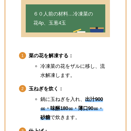
６０人前の材料…冷凍菜の
花4p、玉葱4玉
菜の花を解凍する：
冷凍菜の花をザルに移し、流
水解凍します。
玉ねぎを炊く：
鍋に玉ねぎを入れ、
出汁900
㏄・味醂180㏄・薄口90㏄・
砂糖
で炊きます。