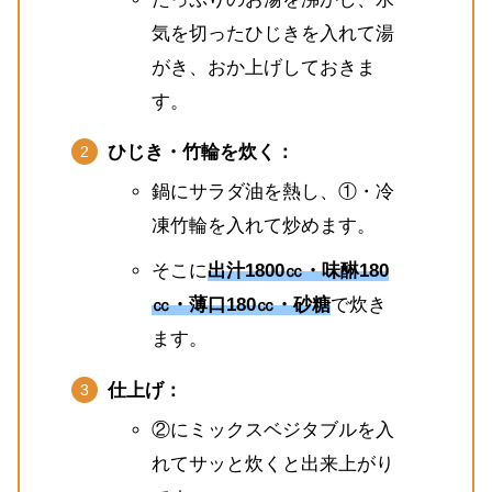
気を切ったひじきを入れて湯
がき、おか上げしておきま
す。
ひじき・竹輪を炊く：
鍋にサラダ油を熱し、①・冷
凍竹輪を入れて炒めます。
そこに
出汁1800㏄・味醂180
㏄・薄口180㏄・砂糖
で炊き
ます。
仕上げ：
②にミックスベジタブルを入
れてサッと炊くと出来上がり