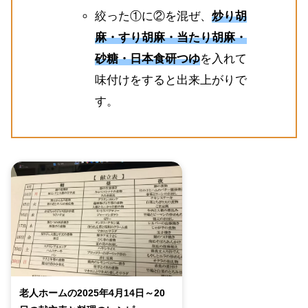
絞った①に②を混ぜ、
炒り胡
麻・すり胡麻・当たり胡麻・
砂糖・日本食研つゆ
を入れて
味付けをすると出来上がりで
す。
老人ホームの2025年4月14日～20