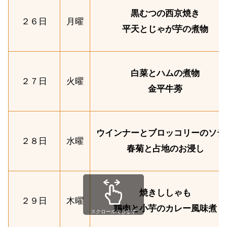
黒むつの西京焼き
２６日
月曜
平天とじゃが芋の煮物
白菜とハムの煮物
２７日
火曜
金平牛蒡
ウインナーとブロッコリーのソテ
２８日
水曜
春菊と占地のお浸し
焼きししゃも
２９日
木曜
鶏肉と小芋のカレー風味煮
スクロールできます