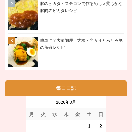
豚のピカタ・スチコンで作るめちゃ柔らかな
豚肉のピカタレシピ
簡単に？大量調理！大根・卵入りとろとろ豚
の角煮レシピ
毎日日記
2026年8月
月
火
水
木
金
土
日
1
2