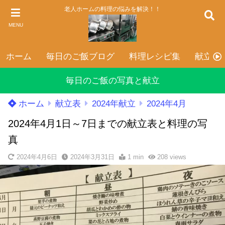
老人ホームの料理の悩みを解決！！
MENU
ホーム
毎日のご飯ブログ
料理レシピ集
献立表
毎日のご飯の写真と献立
ホーム
献立表
2024年献立
2024年4月
2024年4月1日～7日までの献立表と料理の写
真
2024年4月6日
2024年3月31日
1 min
208
views