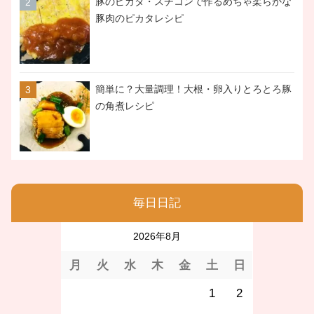
豚のピカタ・スチコンで作るめちゃ柔らかな
豚肉のピカタレシピ
簡単に？大量調理！大根・卵入りとろとろ豚
の角煮レシピ
毎日日記
2026年8月
月
火
水
木
金
土
日
1
2