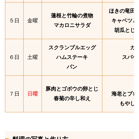
ほきの竜田
蓮根と竹輪の煮物
５日
金曜
キャベツと
マカロニサラダ
胡瓜とじ
スクランブルエッグ
カ
６日
土曜
ハムステーキ
スパゲ
パン
豚肉とゴボウの卵とじ
７日
日曜
海老とブロ
春菊の辛し和え
もやし