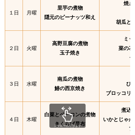
焼き
里芋の煮物
１日
月曜
隠元のピーナッツ和え
胡瓜と
ミッ
高野豆腐の煮物
２日
火曜
菜の花
玉子焼き
う
南瓜の煮物
３日
水曜
ひ
鰆の西京焼き
ブロッコリ
煮込
白菜とベーコンの煮物
４日
木曜
いかとじゃが
きくらげ昆布
スクロールできます
フ