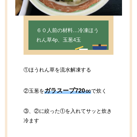
６０人前の材料…冷凍ほう
れん草4p、玉葱4玉
①ほうれん草を流水解凍する
ガラスープ720㏄
②玉葱を
で炊く
③、②に絞った①を入れてサッと炊き
冷ます