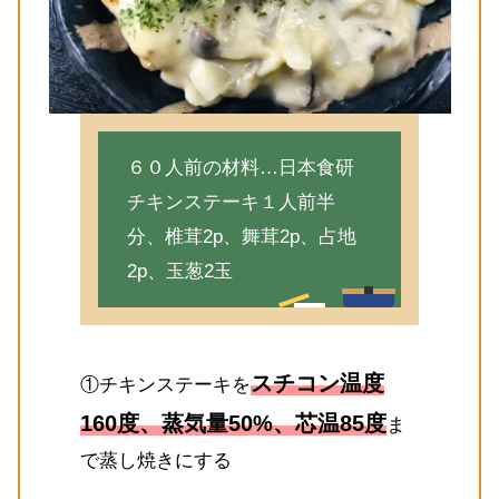
６０人前の材料…日本食研
チキンステーキ１人前半
分、椎茸2p、舞茸2p、占地
2p、玉葱2玉
スチコン温度
①チキンステーキを
160度、蒸気量50%、芯温85度
ま
で蒸し焼きにする