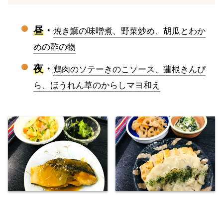
昼
・
焼き鰤の味噌煮、野菜炒め、胡瓜とわか
めの酢の物
夜
・
鶏肉のソテーきのこソース、蓮根きんぴ
ら、ほうれん草のからしマヨ和え