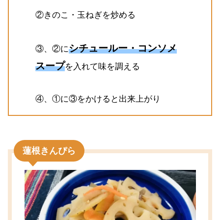
②きのこ・玉ねぎを炒める
シチュールー・コンソメ
③、②に
スープ
を入れて味を調える
④、①に③をかけると出来上がり
蓮根きんぴら