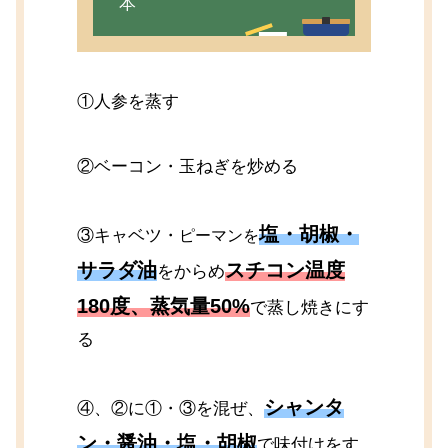
本
①人参を蒸す
②ベーコン・玉ねぎを炒める
塩・胡椒・
③キャベツ・
ピーマンを
サラダ油
スチコン温度
をからめ
180度、蒸気量50%
で蒸し焼きにす
る
シャンタ
④、②に①・③を混ぜ、
ン・醤油・塩・胡椒
で味付けをす