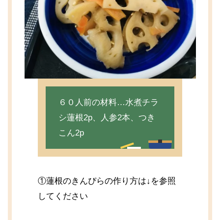
６０人前の材料…水煮チラ
シ蓮根2p、人参2本、つき
こん2p
①蓮根のきんぴらの作り方は↓を参照
してください