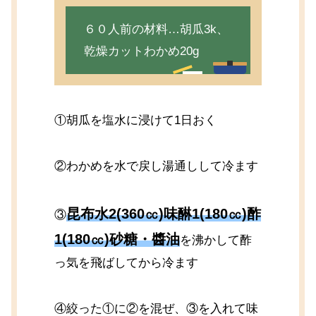
６０人前の材料…胡瓜3k、
乾燥カットわかめ20g
①胡瓜を塩水に浸けて1日おく
②わかめを水で戻し湯通しして冷ます
昆布水2(360㏄)味醂1(180㏄)酢
③
1(180㏄)砂糖・醬油
を沸かして酢
っ気を飛ばしてから冷ます
④絞った①に②を混ぜ、③を入れて味