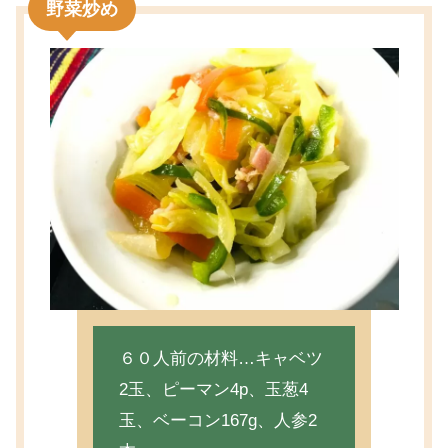
野菜炒め
６０人前の材料…キャベツ
2玉、ピーマン4p、玉葱4
玉、ベーコン167g、人参2