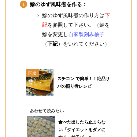
鰺のゆず風味煮を作る：
鰺のゆず風味煮の作り方は
下
記
を参照して下さい。（鯖を
鰺を変更し
自家製刻み柚子
（
下記
）をいれてください）
関連
スチコン で簡単！！絶品サ
バの照り煮レシピ
食べた出したら止まらな
い「ダイエットをダメに