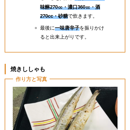
味醂270㏄・濃口360㏄・酒
270cc・砂糖
で炊きます。
最後に
一味唐辛子
を振りかけ
ると出来上がりです。
焼きししゃも
作り方と写真