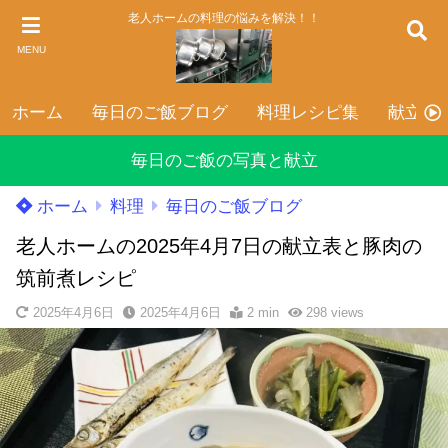
老人ホームの料理の悩みを解決！！
MENU
ホーム
毎日のご飯ブログ
料理レシピ集
献立表
毎日のご飯の写真と献立
ホーム
料理
毎日のご飯ブログ
老人ホームの2025年4月7日の献立表と豚肉の
筑前煮レシピ
2025年4月6日
2025年4月6日
2 min
298
views