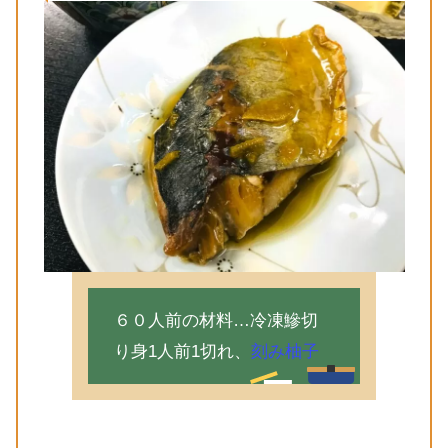
６０人前の材料…冷凍鰺切
り身1人前1切れ、
刻み柚子