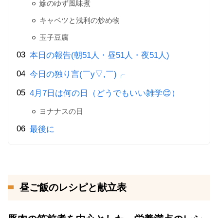
鰺のゆず風味煮
キャベツと浅利の炒め物
玉子豆腐
本日の報告(朝51人・昼51人・夜51人)
今日の独り言(￣y▽,￣)╭
4月7日は何の日（どうでもいい雑学😊）
ヨナナスの日
最後に
昼ご飯のレシピと献立表