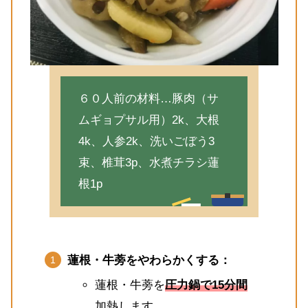
６０人前の材料…豚肉（サ
ムギョプサル用）2k、大根
4k、人参2k、洗いごぼう3
束、椎茸3p、水煮チラシ蓮
根1p
蓮根・牛蒡をやわらかくする：
蓮根・牛蒡を
圧力鍋で15分間
加熱します。