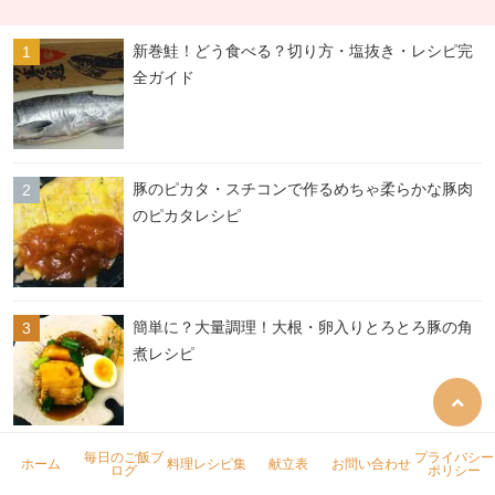
新巻鮭！どう食べる？切り方・塩抜き・レシピ完
全ガイド
豚のピカタ・スチコンで作るめちゃ柔らかな豚肉
のピカタレシピ
簡単に？大量調理！大根・卵入りとろとろ豚の角
煮レシピ
毎日のご飯ブ
プライバシー
ホーム
料理レシピ集
献立表
お問い合わせ
スチコン焼いものレシピ：材料60人前の大量作成
ログ
ポリシー
も簡単