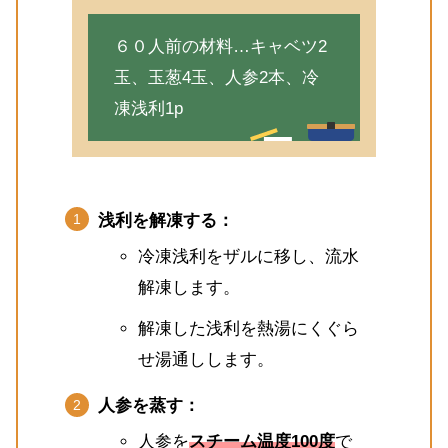
６０人前の材料…キャベツ2
玉、玉葱4玉、人参2本、冷
凍浅利1p
浅利を解凍する：
冷凍浅利をザルに移し、流水
解凍します。
解凍した浅利を熱湯にくぐら
せ湯通しします。
人参を蒸す：
人参を
スチーム温度100度
で