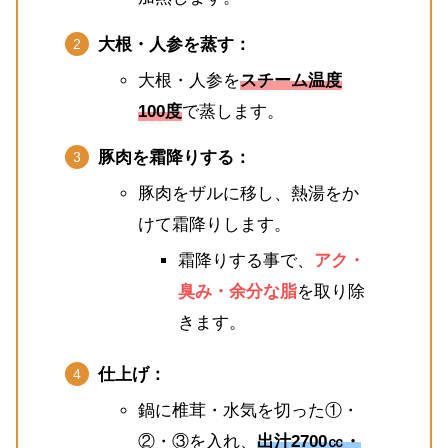
大根・人参を蒸す：
大根・人参を
スチーム温度
100度
で蒸します。
豚肉を霜降りする：
豚肉をザルに移し、熱湯をか
けて霜降りします。
霜降りする事で、
アク・
臭み・余分な脂
を取り除
きます。
仕上げ：
鍋に椎茸・水気を切った①・
②・③を入れ、
出汁2700㏄・