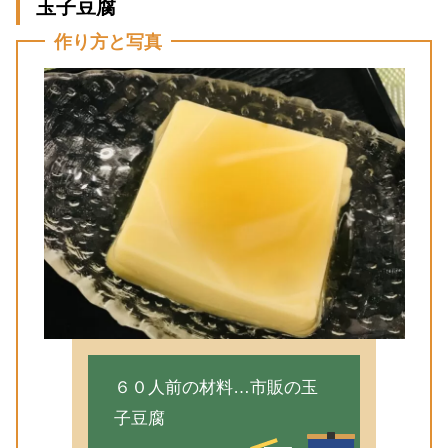
玉子豆腐
作り方と写真
６０人前の材料…市販の玉
子豆腐