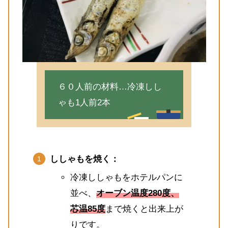
６０人前の材料…冷凍しし
ゃも1人前2本
ししゃもを焼く：
冷凍ししゃもをホテルパンに
並べ、
オーブン温度280度、
芯温85度
まで焼くと出来上が
りです。