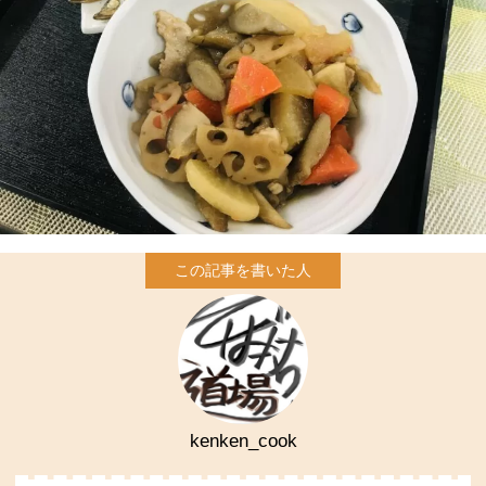
kenken_cook