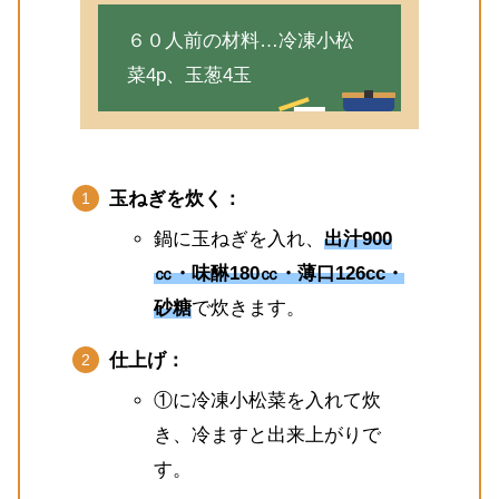
６０人前の材料…冷凍小松
菜4p、玉葱4玉
玉ねぎを炊く：
鍋に玉ねぎを入れ、
出汁900
㏄・味醂180㏄・薄口126cc・
砂糖
で炊きます。
仕上げ：
①に冷凍小松菜を入れて炊
き、冷ますと出来上がりで
す。