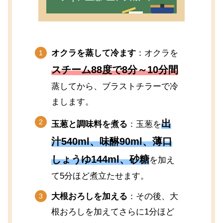
オクラを蒸して冷ます
：オクラを
スチーム88度で8分～10分間
蒸してから、ブラストチラーで冷
まします。
出
玉葱と調味料を煮る
：玉葱を
汁540ml、味醂90ml、薄口
しょうゆ144ml、砂糖
を加え
て5分ほど煮立たせます。
大根おろしを加える
：その後、大
根おろしを加えてさらに1分ほど