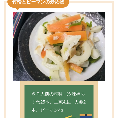
竹輪とピーマンの炒め物
６０人前の材料…冷凍棒ち
くわ25本、玉葱4玉、人参2
本、ピーマン4p