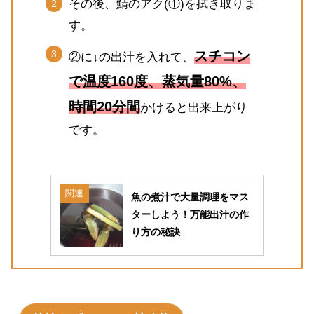
その後、鯖のアク(①)を拭き取りま
す。
スチコン
②に↓の出汁を入れて、
で温度160度、蒸気量80%、
時間20分間
かけると出来上がり
です。
関連
魚の煮汁で大量調理をマス
ターしよう！万能出汁の作
り方の秘訣