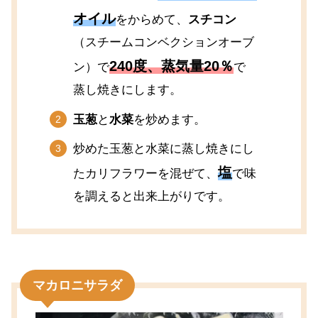
オイル
をからめて、
スチコン
（スチームコンベクションオーブ
240度
、
蒸気量20％
ン）で
で
蒸し焼きにします。
玉葱
と
水菜
を炒めます。
炒めた玉葱と水菜に蒸し焼きにし
塩
たカリフラワーを混ぜて、
で味
を調えると出来上がりです。
マカロニサラダ