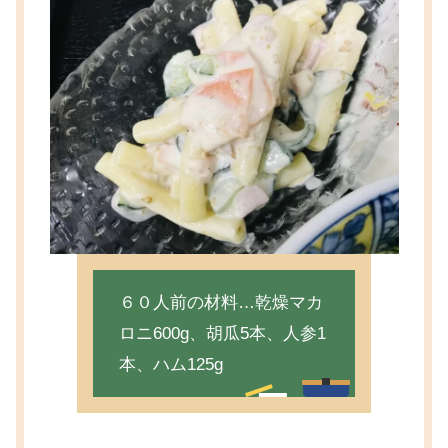
６０人前の材料…乾燥マカ
ロニ600g、胡瓜5本、人参1
本、ハム125g