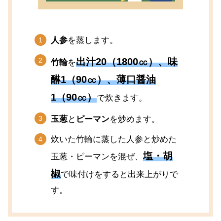
人参
を蒸します。
出汁
20（1800㏄）、
味
竹輪
を
醂
1（90㏄）、
薄口醤油
1（90㏄）
で炊きます。
玉葱
と
ピーマン
を炒めます。
炊いた竹輪に蒸した人参と炒めた
塩
・
胡
玉葱・ピーマンを混ぜ、
椒
で味付けをすると出来上がりで
す。