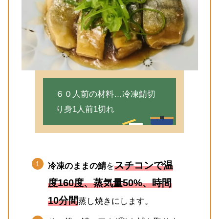
６０人前の材料…冷凍鯖切
り身1人前1切れ
スチコン
で
温
冷凍のままの鯖
を
度160度
、
蒸気量50%
、
時間
10分間
蒸し焼きにします。