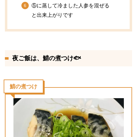
⑤に蒸して冷ました人参を混ぜる
と出来上がりです
夜ご飯は、鯖の煮つけ🐟
鯖の煮つけ