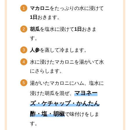
マカロニ
をたっぷりの水に浸けて
1日
おきます。
胡瓜
を塩水に浸けて
1日
おきま
す。
人参
を蒸して冷まします。
水に浸けたマカロニを湯がいて水
にさらします。
湯がいたマカロニにハム、塩水に
マヨネー
浸けた胡瓜を混ぜ、
ズ
・
ケチャップ
・
かんたん
酢
・
塩
・
胡椒
で味付けをしま
す。