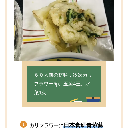
６０人前の材料…冷凍カリ
フラワー5p、玉葱4玉、水
菜1束
日本食研青紫蘇
カリフラワー
に