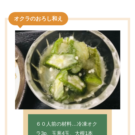
オクラのおろし和え
６０人前の材料…冷凍オク
ラ3p、玉葱4玉、大根1本