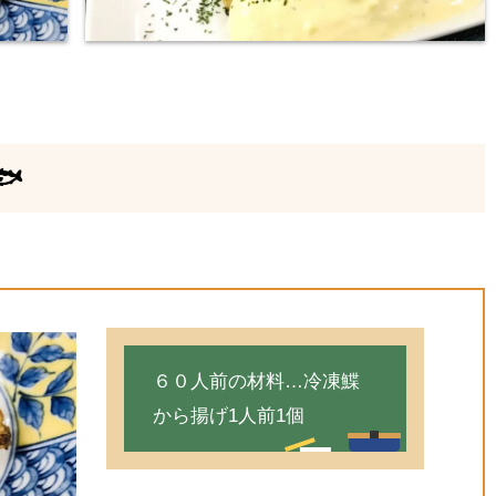

６０人前の材料…冷凍鰈
から揚げ1人前1個