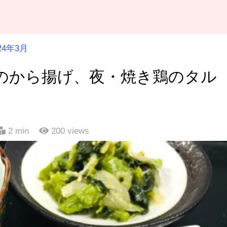
24年3月
イのから揚げ、夜・焼き鶏のタル
2 min
200
views