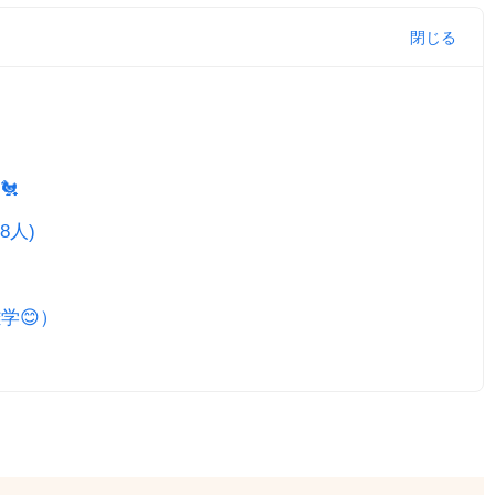
🐔
8人)
学😊）