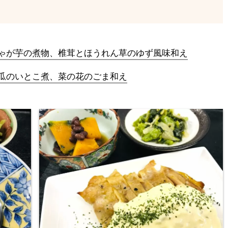
ゃが芋の煮物、椎茸とほうれん草のゆず風味和え
瓜のいとこ煮、菜の花のごま和え