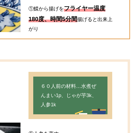
フライヤー温度
①鰈から揚げを
180度、時間5分間
揚げると出来上
がり
６０人前の材料…水煮ぜ
んまい1p、じゃが芋3k、
人参1k