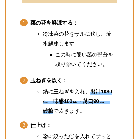
菜の花を解凍する：
冷凍菜の花をザルに移し、流
水解凍します。
この時に硬い茎の部分を
取り除いてください。
玉ねぎを炊く：
鍋に玉ねぎを入れ、
出汁1080
㏄・味醂180㏄・薄口90㏄・
砂糖
で炊きます。
仕上げ：
②に絞った①を入れてサッと