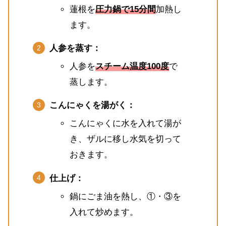
蓮根を
圧力鍋で15分間
加熱し
ます。
人参を蒸す：
人参を
スチーム温度100度
で
蒸します。
こんにゃくを湯がく：
こんにゃくに水を入れて湯が
き、ザルに移し水気を切って
おきます。
仕上げ：
鍋にごま油を熱し、①・③を
入れて炒めます。