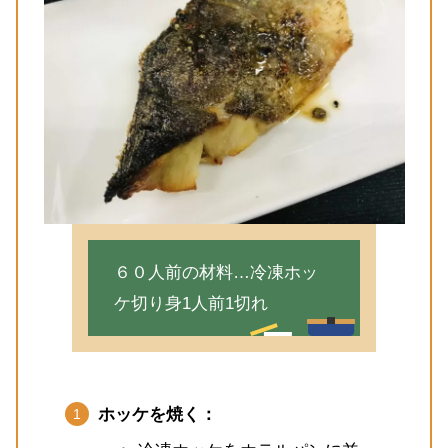
６０人前の材料…冷凍ホッ
ケ切り身1人前1切れ
ホッケを焼く：