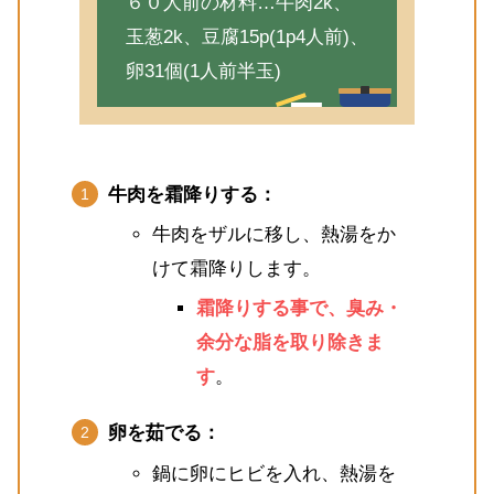
６０人前の材料…牛肉2k、
玉葱2k、豆腐15p(1p4人前)、
卵31個(1人前半玉)
牛肉を霜降りする：
牛肉をザルに移し、熱湯をか
けて霜降りします。
霜降りする事で、臭み・
余分な脂を取り除きま
す
。
卵を茹でる：
鍋に卵にヒビを入れ、熱湯を