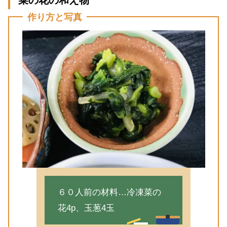
作り方と写真
６０人前の材料…冷凍菜の
花4p、玉葱4玉