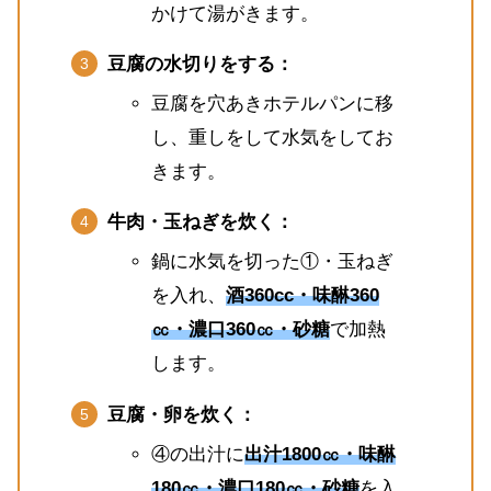
かけて湯がきます。
豆腐の水切りをする：
豆腐を穴あきホテルパンに移
し、重しをして水気をしてお
きます。
牛肉・玉ねぎを炊く：
鍋に水気を切った①・玉ねぎ
を入れ、
酒360cc・味醂360
㏄・濃口360㏄・砂糖
で加熱
します。
豆腐・卵を炊く：
④の出汁に
出汁1800㏄・味醂
180㏄・濃口180㏄・砂糖
を入