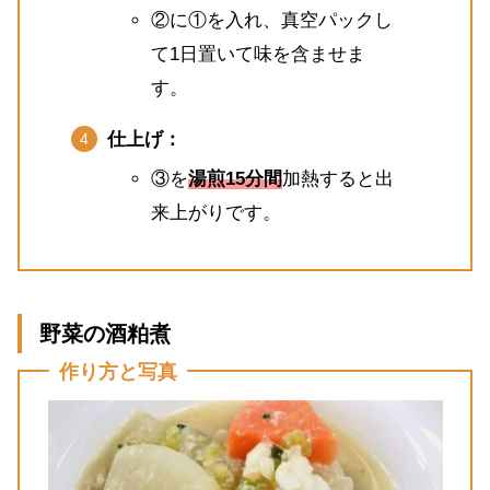
②に①を入れ、真空パックし
て1日置いて味を含ませま
す。
仕上げ：
③を
湯煎15分間
加熱すると出
来上がりです。
野菜の酒粕煮
作り方と写真