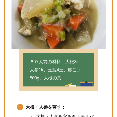
６０人前の材料…大根3k、
人参1k、玉葱4玉、豚こま
500g、大根の葉
大根・人参を蒸す：
大根・人参を穴あきホテルパ