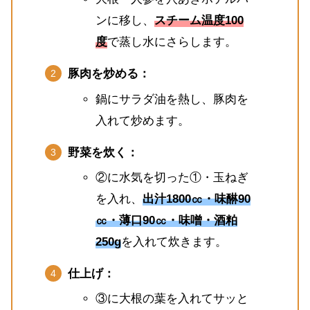
ンに移し、
スチーム温度100
度
で蒸し水にさらします。
豚肉を炒める：
鍋にサラダ油を熱し、豚肉を
入れて炒めます。
野菜を炊く：
②に水気を切った①・玉ねぎ
を入れ、
出汁1800㏄・味醂90
㏄・薄口90㏄・味噌・酒粕
250g
を入れて炊きます。
仕上げ：
③に大根の葉を入れてサッと