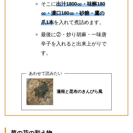
そこに
出汁1800㏄・味醂180
㏄・濃口180㏄・砂糖・鷹の
爪1本
を入れて煮詰めます。
最後に②・炒り胡麻・一味唐
辛子を入れると出来上がりで
す。
蓮根と昆布のきんぴら風
菜の花の和え物