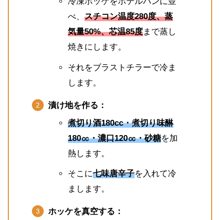
冷凍ホッケをホテルパンに並
べ、
スチコン温度280度、蒸
気量50%、芯温85度
まで蒸し
焼きにします。
それをブラストチラーで冷ま
します。
漬け地を作る：
煮切り酒180cc・煮切り味醂
180㏄・濃口120㏄・砂糖
を加
熱します。
そこに
七味唐辛子
を入れて冷
まします。
ホッケを真空する：