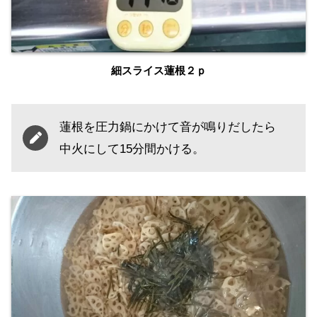
細スライス蓮根２ｐ
蓮根を圧力鍋にかけて音が鳴りだしたら
中火にして15分間かける。