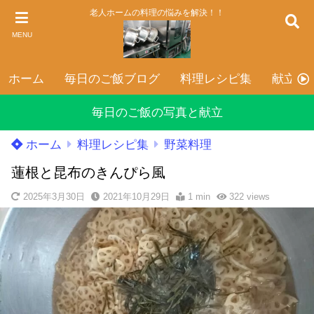
老人ホームの料理の悩みを解決！！
MENU
ホーム
毎日のご飯ブログ
料理レシピ集
献立表
毎日のご飯の写真と献立
ホーム
料理レシピ集
野菜料理
蓮根と昆布のきんぴら風
2025年3月30日
2021年10月29日
1 min
322
views