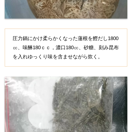
圧力鍋にかけ柔らかくなった蓮根を鰹だし1800
㏄、味醂180ｃｃ，濃口180㏄、砂糖、刻み昆布
を入れゆっくり味を含ませながら炊く。