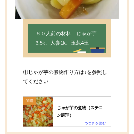
６０人前の材料…じゃが芋
3.5k、人参1k、玉葱4玉
①じゃが芋の煮物作り方は↓を参照し
てください
関連
じゃが芋の煮物（スチコ
ン調理）