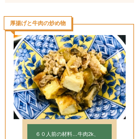
厚揚げと牛肉の炒め物
６０人前の材料…牛肉2k、