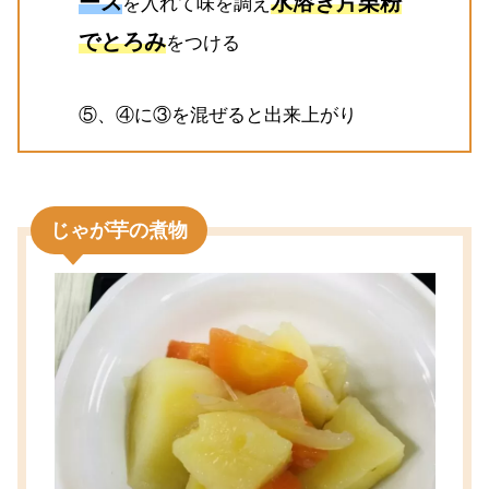
ース
水溶き片栗粉
を入れて味を調え
でとろみ
をつける
⑤、④に③を混ぜると出来上がり
じゃが芋の煮物