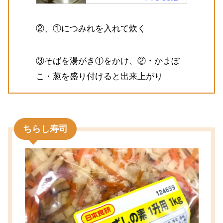
②、①につみれを入れて炊く
③そばを湯がき①をかけ、②・かまぼ
こ・葱を盛り付けると出来上がり
ちらし寿司