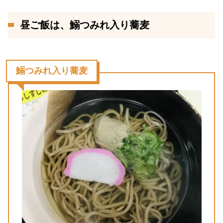
昼ご飯は、鰯つみれ入り蕎麦
鰯つみれ入り蕎麦