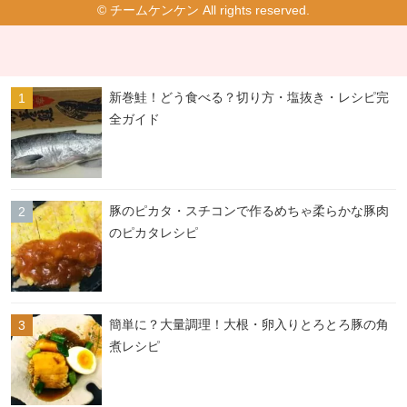
© チームケンケン All rights reserved.
新巻鮭！どう食べる？切り方・塩抜き・レシピ完
全ガイド
豚のピカタ・スチコンで作るめちゃ柔らかな豚肉
のピカタレシピ
簡単に？大量調理！大根・卵入りとろとろ豚の角
煮レシピ