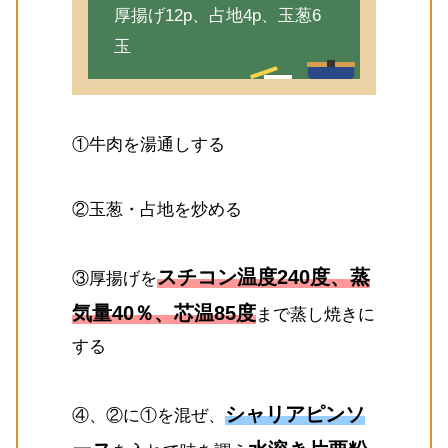
厚揚げ12p、占地4p、玉葱6
玉
①牛肉を湯通しする
②玉葱・占地を炒める
スチコン温度240度、蒸
③厚揚げを
気量40％、芯温85度
まで蒸し焼きに
する
シャリアピンソ
④、②に①を混ぜ、