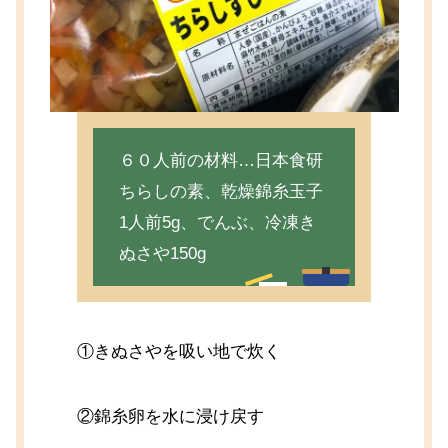
６０人前の材料…日本食研
ちらしの素、乾燥錦糸玉子
1人前5g、でんぶ、冷凍き
ぬさや150g
①きぬさやを吸い地で炊く
②錦糸卵を水に浸け戻す