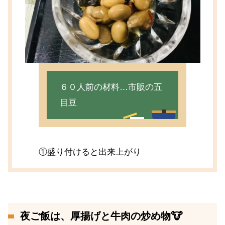
６０人前の材料…市販の五
目豆
①盛り付けると出来上がり
夜ご飯は、厚揚げと牛肉の炒め物🐮