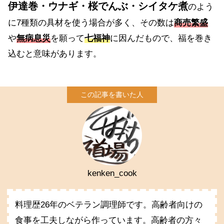
伊達巻・ウナギ・桜でんぶ・シイタケ煮
のよう
に7種類の具材を使う場合が多く、その数は
商売繁盛
や
無病息災
を願って
七福神
に因んだもので、福を巻き
込むと意味があります。
kenken_cook
料理歴26年のベテラン調理師です。高齢者向けの
食事を工夫しながら作っています。高齢者の方々