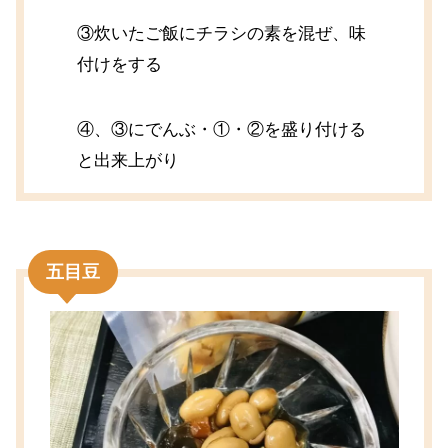
③炊いたご飯にチラシの素を混ぜ、味
付けをする
④、③にでんぶ・①・②を盛り付ける
と出来上がり
五目豆