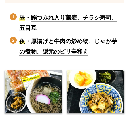
昼
・
鰯つみれ入り蕎麦、チラシ寿司、
五目豆
夜
・
厚揚げと牛肉の炒め物、じゃが芋
の煮物、隠元のピリ辛和え