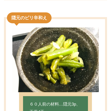
隠元のピリ辛和え
６０人前の材料…隠元3p、