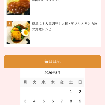
簡単に？大量調理！大根・卵入りとろとろ豚
の角煮レシピ
毎日日記
2026年8月
月
火
水
木
金
土
日
1
2
3
4
5
6
7
8
9