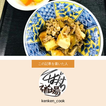
kenken_cook