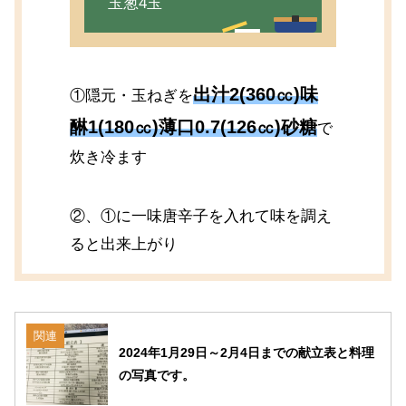
玉葱4玉
出汁2(360㏄)味
①隠元・玉ねぎを
醂1(180㏄)薄口0.7(126㏄)砂糖
で
炊き冷ます
②、①に一味唐辛子を入れて味を調え
ると出来上がり
関連
2024年1月29日～2月4日までの献立表と料理
の写真です。