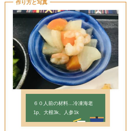
作り方と写真
６０人前の材料…冷凍海老
1p、大根3k、人参1k