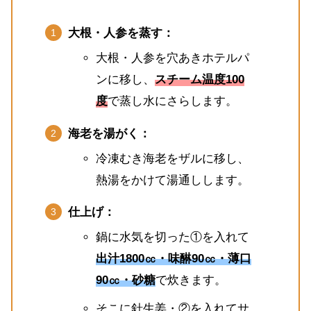
大根・人参を蒸す：
大根・人参を穴あきホテルパ
ンに移し、
スチーム温度100
度
で蒸し水にさらします。
海老を湯がく：
冷凍むき海老をザルに移し、
熱湯をかけて湯通しします。
仕上げ：
鍋に水気を切った①を入れて
出汁1800㏄・味醂90㏄・薄口
90㏄・砂糖
で炊きます。
そこに針生姜・②を入れてサ