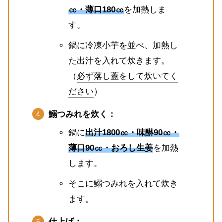
㏄・薄口180㏄
を加熱しま
す。
鍋に冷凍小芋を並べ、加熱し
た出汁を入れて炊きます。
（
必ず落し蓋をして炊いてく
ださい
）
鰯つみれを炊く：
鍋に
出汁1800㏄・味醂90㏄・
薄口90㏄・おろし生姜
を加熱
します。
そこに鰯つみれを入れて炊き
ます。
仕上げ：