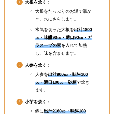
大根を炊く：
大根をたっぷりのお湯で湯が
き、水にさらします。
水気を切った大根を
出汁1800
㏄・味醂90㏄・薄口90㏄・ガ
ラスープの素
を入れて加熱
し、味を含ませます。
人参を炊く：
人参を
出汁900㏄・味醂100
㏄・濃口100㏄・砂糖
で炊き
ます。
小芋を炊く：
鍋に
出汁2160㏄・味醂180