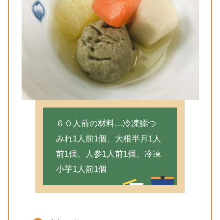
６０人前の材料…冷凍鰯つ
みれ1人前1個、大根半月1人
前1個、人参1人前1個、冷凍
小芋1人前1個