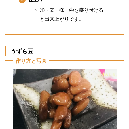
①・②・③・④を盛り付ける
と出来上がりです。
うずら豆
作り方と写真