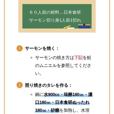
６０人前の材料…日本食研
サーモン切り身1人前1切れ
サーモンを焼く：
サーモンの焼き方は
下記
を鮭
のムニエルを参照してくださ
い。
照り焼きのタレを作る：
鍋に
水900cc・味醂180㏄・濃
口180㏄・日本食研ぬったれ
180㏄・砂糖
を加熱し、水溶