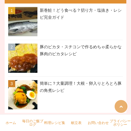
新巻鮭！どう食べる？切り方・塩抜き・レシ
ピ完全ガイド
豚のピカタ・スチコンで作るめちゃ柔らかな
豚肉のピカタレシピ
簡単に？大量調理！大根・卵入りとろとろ豚
の角煮レシピ
毎日のご飯ブ
プライバシー
ホーム
料理レシピ集
献立表
お問い合わせ
ログ
ポリシー
毎日日記