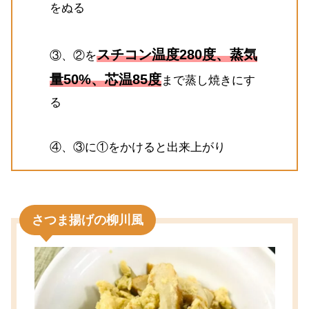
をぬる
スチコン温度280度、蒸気
③、②を
量50%、芯温85度
まで蒸し焼きにす
る
④、③に①をかけると出来上がり
さつま揚げの柳川風