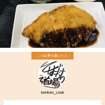
kenken_cook