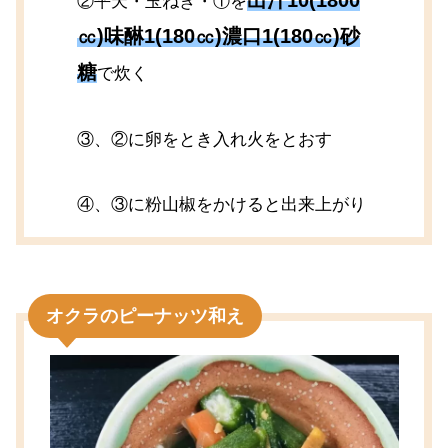
②平天・玉ねぎ・①を
㏄)味醂1(180㏄)濃口1(180㏄)砂
糖
で炊く
③、②に卵をとき入れ火をとおす
④、③に粉山椒をかけると出来上がり
オクラのピーナッツ和え