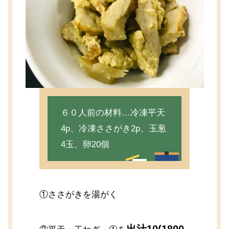
６０人前の材料…冷凍平天
4p、冷凍ささがき2p、玉葱
4玉、卵20個
①ささがきを湯がく
出汁10(1800