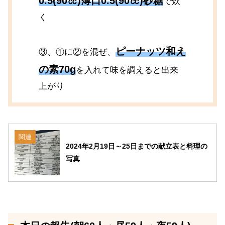
0.5(90㏄)薄口0.5(90㏄)砂糖
で炊
く
ピーナッツ和え
③、①に②を混ぜ、
の素70g
を入れて味を調えると出来
上がり
関連
2024年2月19日～25日までの献立表と料理の
写真