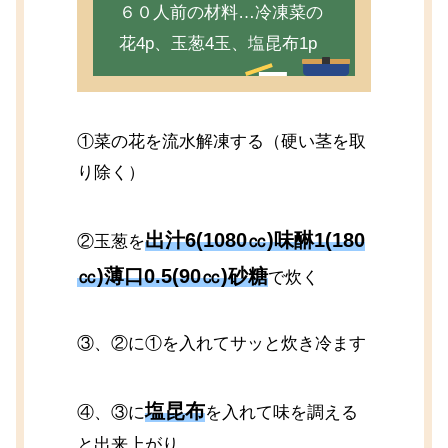
６０人前の材料…冷凍菜の
花4p、玉葱4玉、塩昆布1p
①菜の花を流水解凍する（硬い茎を取
り除く）
出汁6(1080㏄)味醂1(180
②玉葱を
㏄)薄口0.5(90㏄)砂糖
で炊く
③、②に①を入れてサッと炊き冷ます
塩昆布
④、③に
を入れて味を調える
と出来上がり