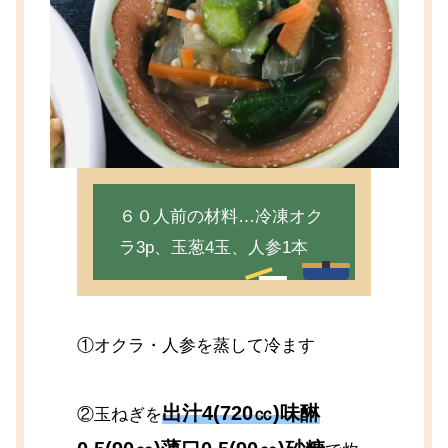
６０人前の材料…冷凍オク
ラ3p、玉葱4玉、人参1本
①オクラ・人参を蒸して冷ます
出汁4(720㏄)味醂
②玉ねぎを