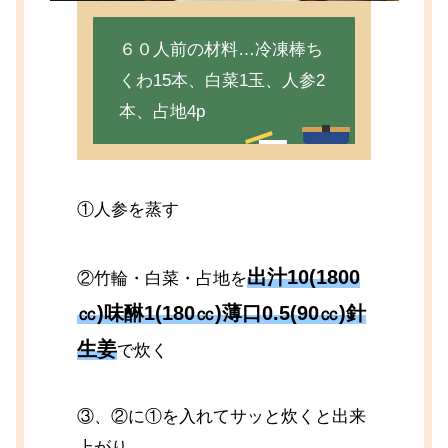
６０人前の材料…冷凍棒ち
くわ15本、白菜1玉、人参2
本、占地4p
①人参を蒸す
出汁10(1800
②竹輪・白菜・占地を
㏄)味醂1(180㏄)薄口0.5(90㏄)
針
生姜
で炊く
③、②に①を入れてサッと炊くと出来
上がり