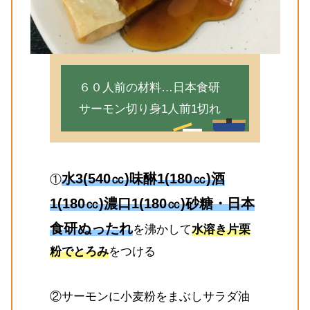
６０人前の材料…日本食研
サーモン切り身1人前1切れ
水3(540㏄)味醂1(180㏄)酒
①
1(180㏄)濃口1(180㏄)砂糖・日本
食研ぬったれ
を沸かして
水溶き片栗
粉でとろみ
をつける
②サーモンに小麦粉をまぶしサラダ油