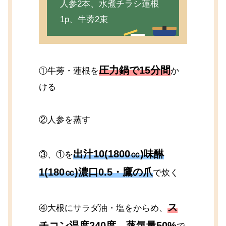
人参2本、水煮チラシ蓮根
1p、牛蒡2束
圧力鍋で15分間
①牛蒡・蓮根を
か
ける
②人参を蒸す
出汁10(1800㏄)味醂
③、①を
1(180㏄)濃口0.5・鷹の爪
で炊く
ス
④大根にサラダ油・塩をからめ、
チコン温度240度、蒸気量50%