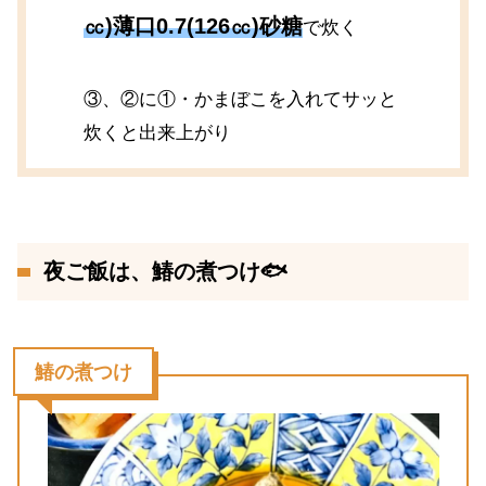
㏄)薄口0.7(126㏄)砂糖
で炊く
③、②に①・かまぼこを入れてサッと
炊くと出来上がり
夜ご飯は、鰆の煮つけ🐟
鰆の煮つけ