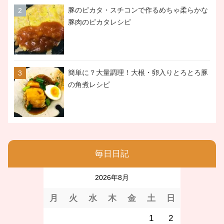
豚のピカタ・スチコンで作るめちゃ柔らかな
豚肉のピカタレシピ
簡単に？大量調理！大根・卵入りとろとろ豚
の角煮レシピ
毎日日記
2026年8月
月
火
水
木
金
土
日
1
2