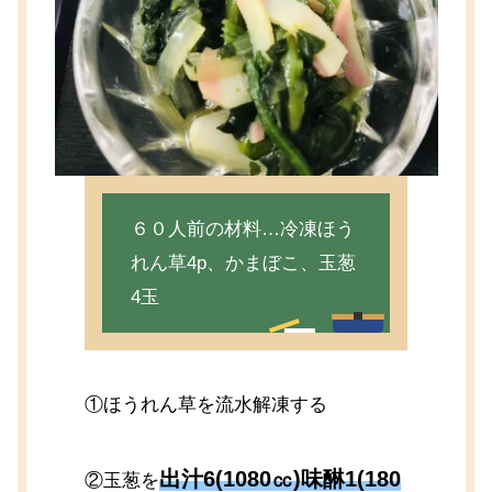
６０人前の材料…冷凍ほう
れん草4p、かまぼこ、玉葱
4玉
①ほうれん草を流水解凍する
出汁6(1080㏄)味醂1(180
②玉葱を