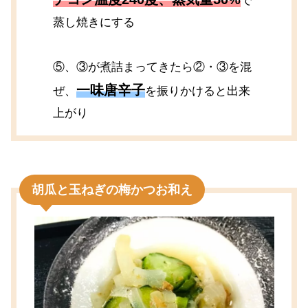
で
蒸し焼きにする
⑤、③が煮詰まってきたら②・③を混
一味唐辛子
ぜ、
を振りかけると出来
上がり
胡瓜と玉ねぎの梅かつお和え