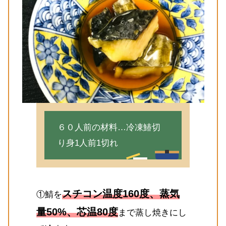
６０人前の材料…冷凍鰆切
り身1人前1切れ
スチコン温度160度、蒸気
①鯖を
量50%、芯温80度
まで蒸し焼きにし