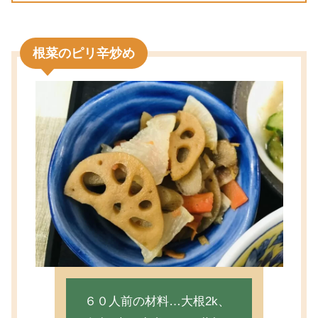
根菜のピリ辛炒め
６０人前の材料…大根2k、