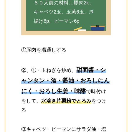
６０人前の材料…豚肉2k、
キャベツ2玉、玉葱6玉、厚
揚げ8p、ピーマン6p
①豚肉を湯通しする
甜面醬・シ
②、①・玉ねぎを炒め、
ャンタン・酒・醤油・おろしにん
にく・おろし生姜・味醂
で味付け
をして、
水溶き片栗粉でとろみ
をつけ
る
③キャベツ・ピーマンにサラダ油・塩