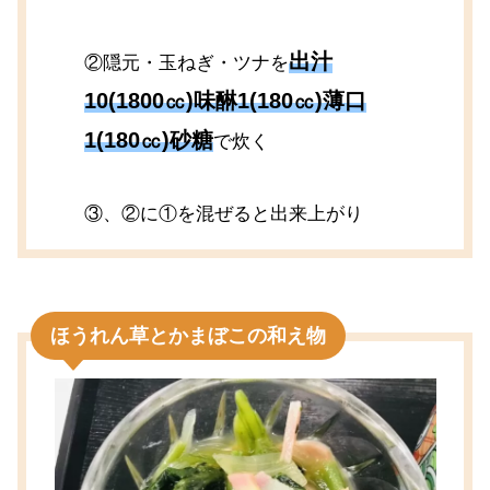
出汁
②隠元・玉ねぎ・ツナを
10(1800㏄)味醂1(180㏄)薄口
1(180㏄)砂糖
で炊く
③、②に①を混ぜると出来上がり
ほうれん草とかまぼこの和え物