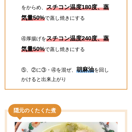
スチコン温度180度、蒸
をからめ、
気量50%
で蒸し焼きにする
スチコン温度240度、蒸
④厚揚げを
気量50%
で蒸し焼きにする
胡麻油
⑤、②に③・④を混ぜ、
を回し
かけると出来上がり
隠元のくたくた煮