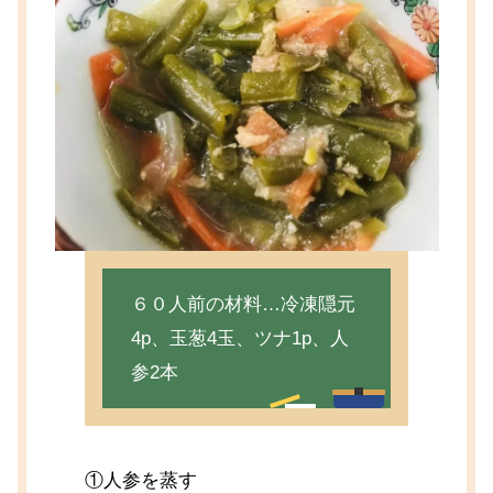
６０人前の材料…冷凍隠元
4p、玉葱4玉、ツナ1p、人
参2本
①人参を蒸す