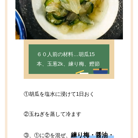
６０人前の材料…胡瓜15
本、玉葱2k、練り梅、鰹節
①胡瓜を塩水に浸けて1日おく
②玉ねぎを蒸して冷ます
練り梅・醤油・
③、①に②を混ぜ、