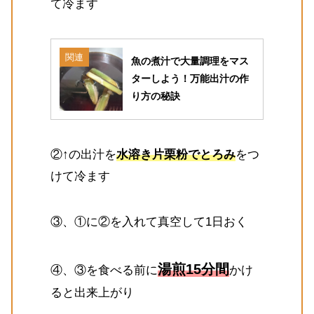
て冷ます
関連
魚の煮汁で大量調理をマス
ターしよう！万能出汁の作
り方の秘訣
②↑の出汁を
水溶き片栗粉でとろみ
をつ
けて冷ます
③、①に②を入れて真空して1日おく
湯煎15分間
④、③を食べる前に
かけ
ると出来上がり