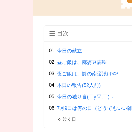
目次
今日の献立
昼ご飯は、麻婆豆腐🐷
夜ご飯は、鯵の南蛮漬け🐟
本日の報告(52人前)
今日の独り言(￣y▽,￣)╭
7月9日は何の日（どうでもいい雑
泣く日