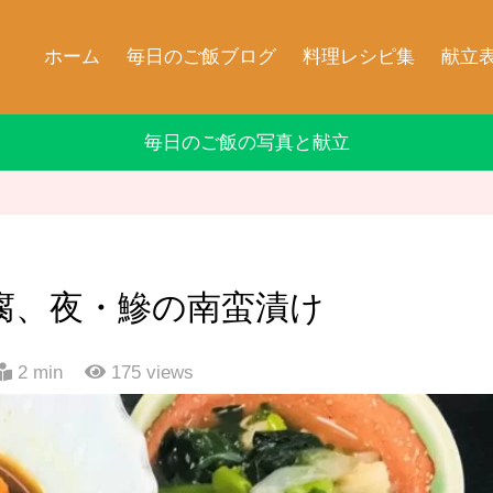
ホーム
毎日のご飯ブログ
料理レシピ集
献立
毎日のご飯の写真と献立
腐、夜・鰺の南蛮漬け
2 min
175
views