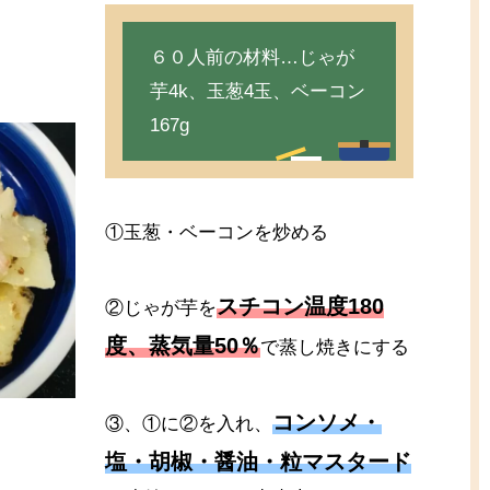
６０人前の材料…じゃが
芋4k、玉葱4玉、ベーコン
167g
①玉葱・ベーコンを炒める
スチコン温度180
②じゃが芋を
度、蒸気量50％
で蒸し焼きにする
コンソメ・
③、①に②を入れ、
塩・胡椒・醤油・粒マスタード