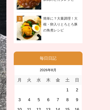
簡単に？大量調理！大
根・卵入りとろとろ豚
の角煮レシピ
毎日日記
2026年8月
月
火
水
木
金
土
日
1
2
3
4
5
6
7
8
9
10
11
12
13
14
15
16