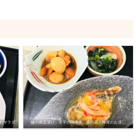
れサラダ
鰺の南蛮漬け、里芋の味噌煮、菜の花と舞茸のお浸し