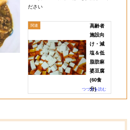
ださい
関連
高齢者
施設向
け・減
塩＆低
脂肪麻
婆豆腐
(60食
分)