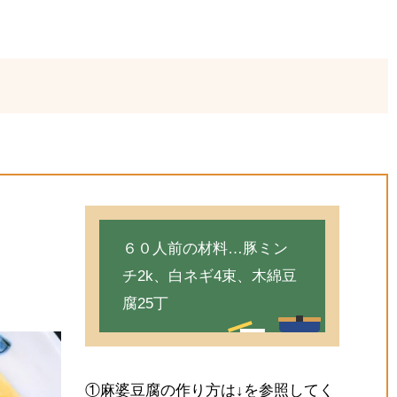
６０人前の材料…豚ミン
チ2k、白ネギ4束、木綿豆
腐25丁
①麻婆豆腐の作り方は↓を参照してく