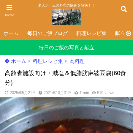
老人ホームの料理の悩みを解決！！
MENU
ホーム
毎日のご飯ブログ
料理レシピ集
献立表
毎日のご飯の写真と献立
ホーム
料理レシピ集
肉料理
高齢者施設向け・減塩＆低脂肪麻婆豆腐(60食
分)
2025年5月21日
2021年10月31日
1 min
519
views