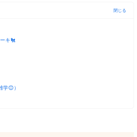
ーキ🐔
雑学😊）