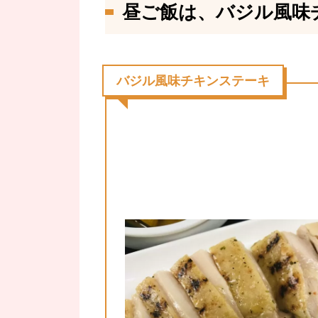
昼ご飯は、バジル風味
バジル風味チキンステーキ