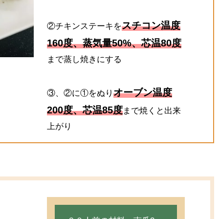
スチコン温度
②チキンステーキを
160度、蒸気量50%、芯温80度
まで蒸し焼きにする
オーブン温度
③、②に①をぬり
200度、芯温85度
まで焼くと出来
上がり