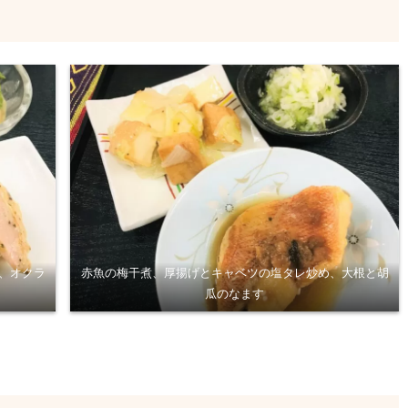
、オクラ
赤魚の梅干煮、厚揚げとキャベツの塩タレ炒め、大根と胡
瓜のなます