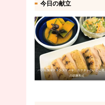
今日の献立
バジル風味チキンステーキ、カボチャのいとこ煮
の胡麻和え