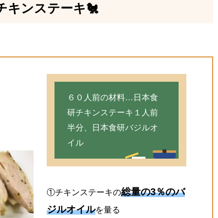
チキンステーキ🐔
６０人前の材料…日本食
研チキンステーキ１人前
半分、日本食研バジルオ
イル
総量の3％のバ
①チキンステーキの
ジルオイル
を量る