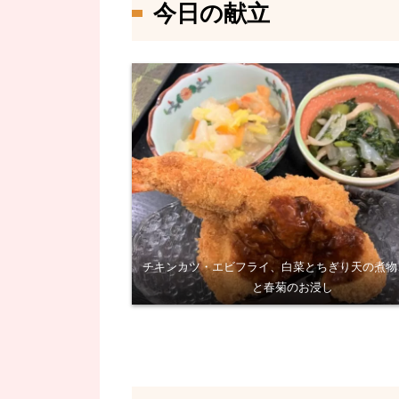
今日の献立
チキンカツ・エビフライ、白菜とちぎり天の煮物
と春菊のお浸し