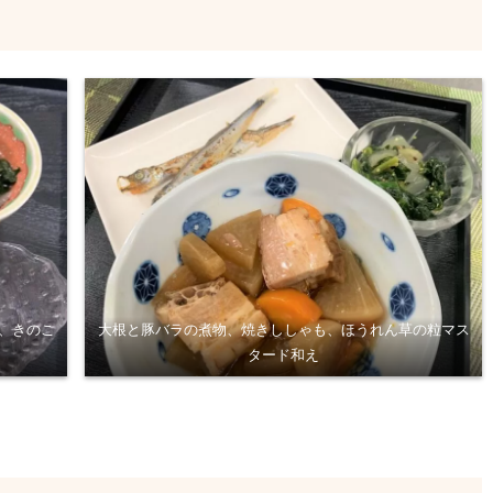
、きのこ
大根と豚バラの煮物、焼きししゃも、ほうれん草の粒マス
タード和え