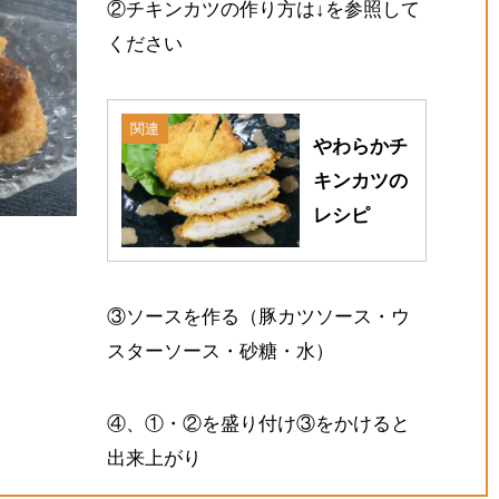
②チキンカツの作り方は↓を参照して
ください
関連
やわらかチ
キンカツの
レシピ
③ソースを作る（豚カツソース・ウ
スターソース・砂糖・水）
④、①・②を盛り付け③をかけると
出来上がり