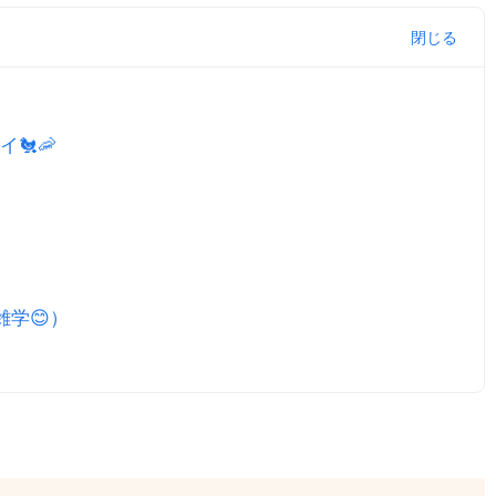
🐔🦐
雑学😊）