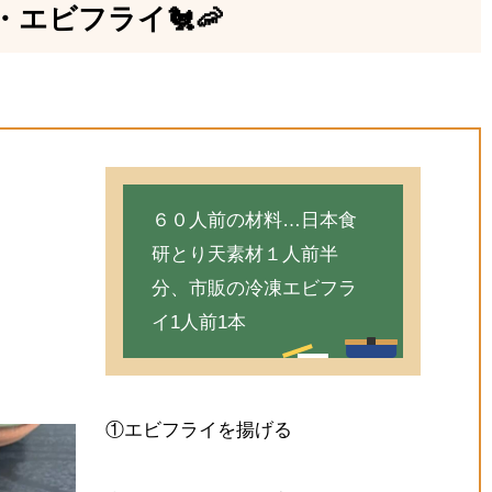
エビフライ🐔🦐
６０人前の材料…日本食
研とり天素材１人前半
分、市販の冷凍エビフラ
イ1人前1本
①エビフライを揚げる