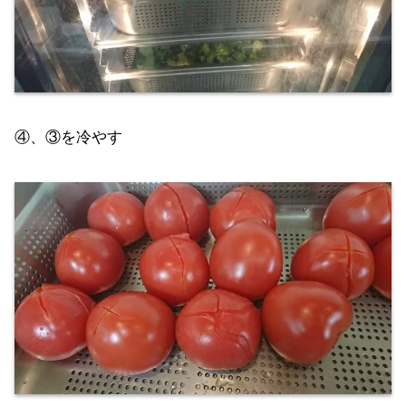
④、③を冷やす