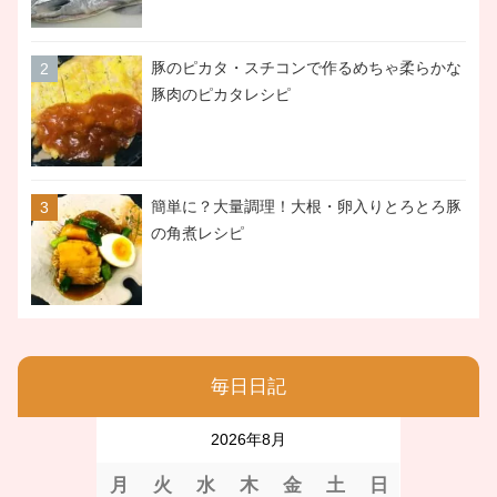
豚のピカタ・スチコンで作るめちゃ柔らかな
豚肉のピカタレシピ
簡単に？大量調理！大根・卵入りとろとろ豚
の角煮レシピ
毎日日記
2026年8月
月
火
水
木
金
土
日