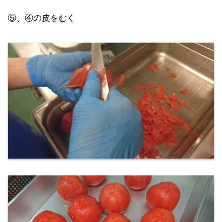
⑤、④の皮をむく