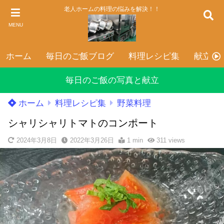
老人ホームの料理の悩みを解決！！
MENU
ホーム
毎日のご飯ブログ
料理レシピ集
献立表
毎日のご飯の写真と献立
ホーム
料理レシピ集
野菜料理
シャリシャリトマトのコンポート
2024年3月8日
2022年3月26日
1 min
311
views