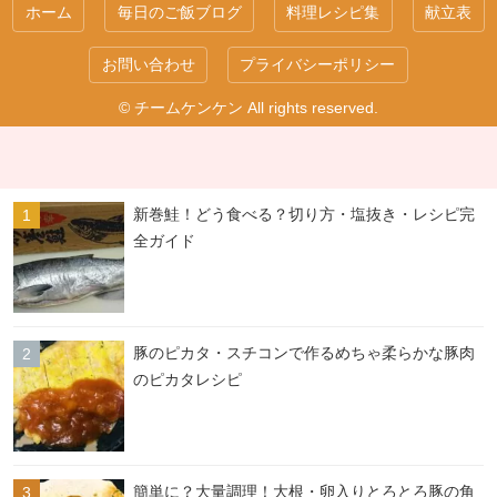
ホーム
毎日のご飯ブログ
料理レシピ集
献立表
お問い合わせ
プライバシーポリシー
© チームケンケン All rights reserved.
新巻鮭！どう食べる？切り方・塩抜き・レシピ完
全ガイド
豚のピカタ・スチコンで作るめちゃ柔らかな豚肉
のピカタレシピ
簡単に？大量調理！大根・卵入りとろとろ豚の角