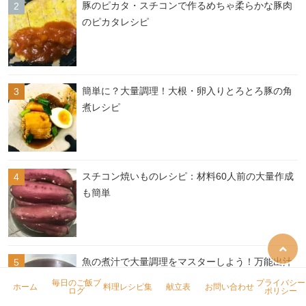
豚のピカタ・スチコンで作るめちゃ柔らかな豚肉
のピカタレシピ
簡単に？大量調理！大根・卵入りとろとろ豚の角
煮レシピ
スチコン焼いものレシピ：材料60人前の大量作成
も簡単
魚の煮汁で大量調理をマスターしよう！万能出汁
の作り方の秘訣
毎日のご飯ブ
プライバシー
ホーム
料理レシピ集
献立表
お問い合わせ
ログ
ポリシー