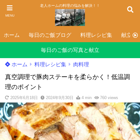
老人ホームの料理の悩みを解決！！
MENU
ホーム
毎日のご飯ブログ
料理レシピ集
献立表
毎日のご飯の写真と献立
ホーム
料理レシピ集
肉料理
真空調理で豚肉ステーキを柔らかく！低温調
理のポイント
2025年6月18日
2024年9月30日
4 min
760
views