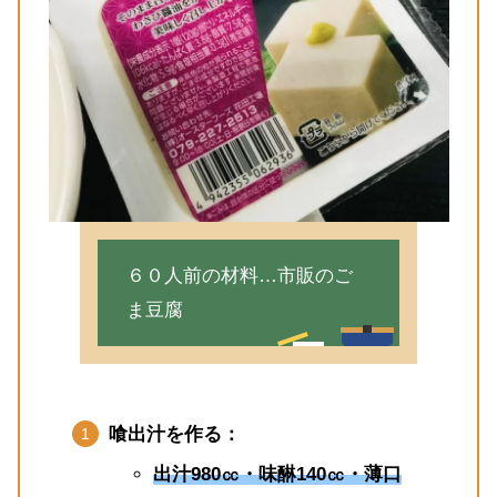
６０人前の材料…市販のご
ま豆腐
喰出汁を作る：
出汁980㏄・味醂140㏄・薄口