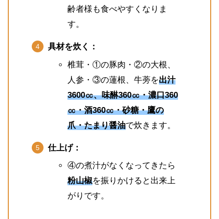
齢者様も食べやすくなりま
す。
具材を炊く：
椎茸・①の豚肉・②の大根、
人参・③の蓮根、牛蒡を
出汁
3600㏄、味醂360㏄・濃口360
㏄・酒360㏄・砂糖・鷹の
爪・たまり醤油
で炊きます。
仕上げ：
④の煮汁がなくなってきたら
粉山椒
を振りかけると出来上
がりです。