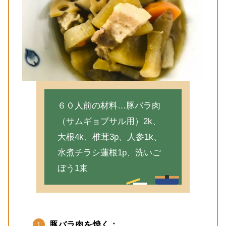
６０人前の材料…豚バラ肉
（サムギョプサル用）2k、
大根4k、椎茸3p、人参1k、
水煮チラシ蓮根1p、洗いご
ぼう1束
豚バラ肉を焼く：