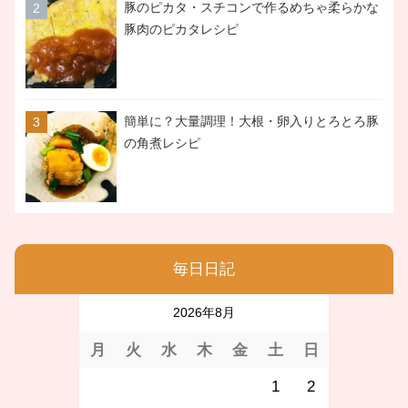
豚のピカタ・スチコンで作るめちゃ柔らかな
豚肉のピカタレシピ
簡単に？大量調理！大根・卵入りとろとろ豚
の角煮レシピ
毎日日記
2026年8月
月
火
水
木
金
土
日
1
2