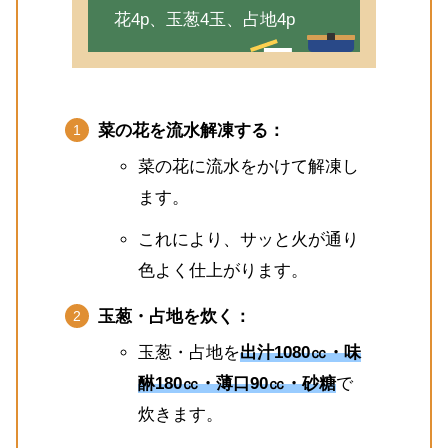
花4p、玉葱4玉、占地4p
菜の花を流水解凍する：
菜の花に流水をかけて解凍し
ます。
これにより、サッと火が通り
色よく仕上がります。
玉葱・占地を炊く：
玉葱・占地を
出汁1080㏄・味
醂180㏄・薄口90㏄・砂糖
で
炊きます。