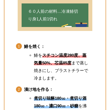
６０人前の材料…冷凍鰆切
り身1人前1切れ
鰆を焼く：
鰆を
スチコン温度280度、蒸
気量50%、芯温85度
まで蒸し
焼きにし、ブラストチラーで
冷まします。
漬け地を作る：
煮切り味醂180㏄・煮切り酒
180㏄・濃口90㏄・砂糖
を沸