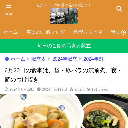
老人ホームの料理の悩みを解決！！
MENU
ホーム
毎日のご飯ブログ
料理レシピ集
献立表
毎日のご飯の写真と献立
ホーム
献立表
2024年献立
2024年6月
6月20日の食事は、昼・豚バラの筑前煮、夜・
鰆のつけ焼き
2024年6月19日
2024年6月19日
2 min
171
views