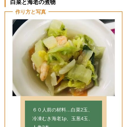
白菜と海老の煮物
作り方と写真
６０人前の材料…白菜2玉、
冷凍むき海老1p、玉葱4玉、