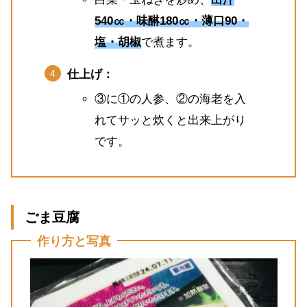
540㏄・味醂180㏄・薄口90・
塩・胡椒
で煮ます。
仕上げ：
③に①の人参、②の海老を入
れてサッと炊くと出来上がり
です。
ごま豆腐
作り方と写真