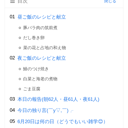
目次
昼ご飯のレシピと献立
豚バラ肉の筑前煮
だし巻き卵
菜の花と占地の和え物
夜ご飯のレシピと献立
鰆のつけ焼き
白菜と海老の煮物
ごま豆腐
本日の報告(朝62人・昼61人・夜61人)
今日の独り言(￣y▽,￣)╭
6月20日は何の日（どうでもいい雑学😊）