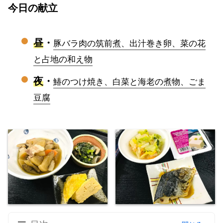
今日の献立
昼
・
豚バラ肉の筑前煮、出汁巻き卵、菜の花
と占地の和え物
夜
・
鰆のつけ焼き、白菜と海老の煮物、ごま
豆腐