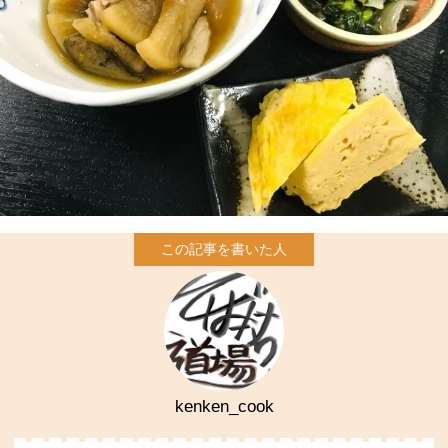
kenken_cook