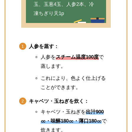
玉、玉葱4玉、人参2本、冷
凍ちぎり天1p
人参を蒸す：
人参を
スチーム温度100度
で
蒸します。
これにより、色よく仕上げる
ことができます。
キャベツ・玉ねぎを炊く：
キャベツ・玉ねぎを
出汁900
㏄・味醂180㏄・薄口180㏄
で
炊きます。