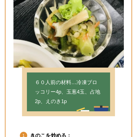
６０人前の材料…冷凍ブロ
ッコリー4p、玉葱4玉、占地
2p、えのき1p
きのこを炒める：