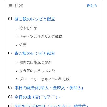
目次
昼ご飯のレシピと献立
冷やし中華
キャベツとちぎり天の煮物
焼売
夜ご飯のレシピと献立
鶏肉の山椒風味焼き
夏野菜のおろしポン酢
ブロッコリーとキノコの和え物
本日の報告(朝62人・昼62人・夜62人)
今日の独り言(￣y▽,￣)╭
6月26日は何の日（どうでもいい雑学😊）