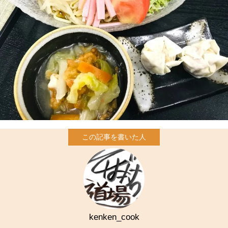
kenken_cook