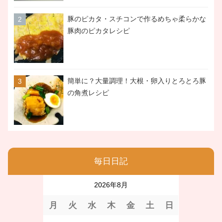
豚のピカタ・スチコンで作るめちゃ柔らかな
豚肉のピカタレシピ
簡単に？大量調理！大根・卵入りとろとろ豚
の角煮レシピ
毎日日記
2026年8月
月
火
水
木
金
土
日