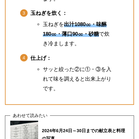
玉ねぎを炊く：
玉ねぎを
出汁1080㏄・味醂
180㏄・薄口90㏄・砂糖
で炊
き冷まします。
仕上げ：
サッと絞った②に①・③を入
れて味を調えると出来上がり
です。
2024年6月24日～30日までの献立表と料理
の写真