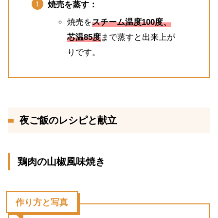
焼売を蒸す：
焼売を
スチーム温度100度、
芯温85度
まで蒸すと出来上が
りです。
夜ご飯のレシピと献立
鶏肉の山椒風味焼き
作り方と写真