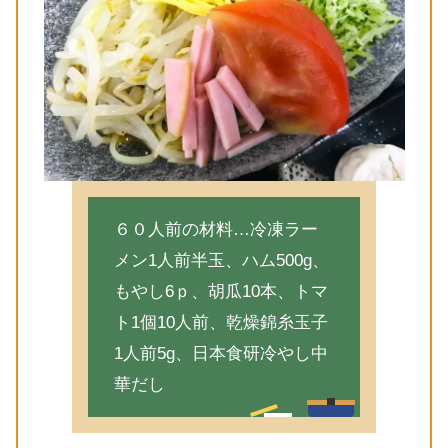
６０人前の材料…冷凍ラー
メン1人前半玉、ハム500g、
もやし6ｐ、胡瓜10本、トマ
ト1個10人前、乾燥錦糸玉子
1人前5g、日本食研冷やし中
華だし