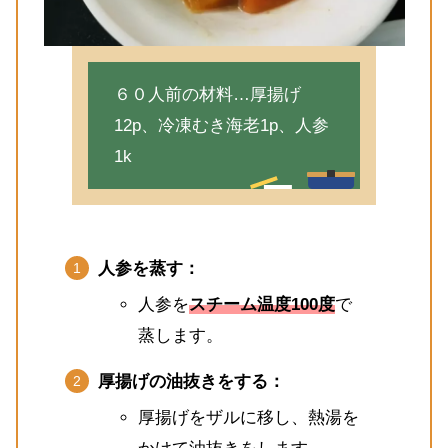
６０人前の材料…厚揚げ
12p、冷凍むき海老1p、人参
1k
人参を蒸す：
人参を
スチーム温度100度
で
蒸します。
厚揚げの油抜きをする：
厚揚げをザルに移し、熱湯を