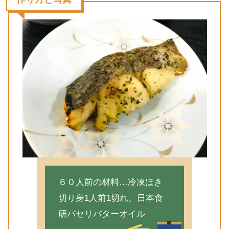
６０人前の材料…冷凍ほき
切り身1人前1切れ、日本食
研パセリバターオイル