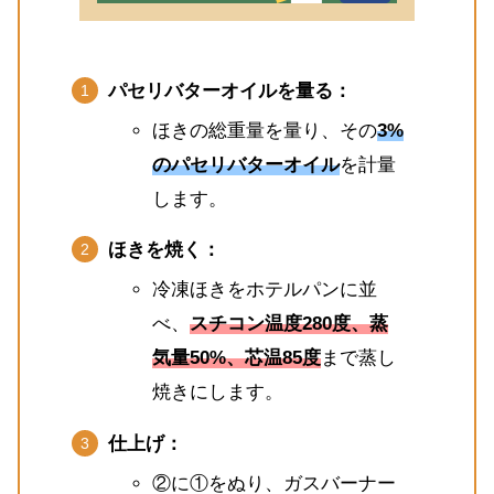
パセリバターオイルを量る：
ほきの総重量を量り、その
3%
のパセリバターオイル
を計量
します。
ほきを焼く：
冷凍ほきをホテルパンに並
べ、
スチコン温度280度、蒸
気量50%、芯温85度
まで蒸し
焼きにします。
仕上げ：
②に①をぬり、ガスバーナー