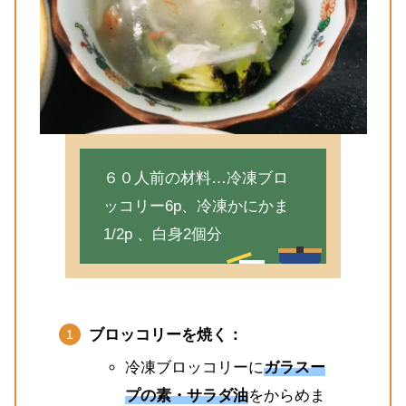
６０人前の材料…冷凍ブロ
ッコリー6p、冷凍かにかま
1/2p 、白身2個分
ブロッコリーを焼く：
冷凍ブロッコリーに
ガラスー
プの素・サラダ油
をからめま