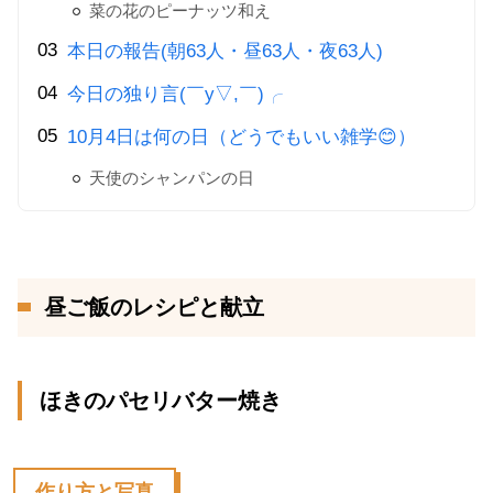
菜の花のピーナッツ和え
本日の報告(朝63人・昼63人・夜63人)
今日の独り言(￣y▽,￣)╭
10月4日は何の日（どうでもいい雑学😊）
天使のシャンパンの日
昼ご飯のレシピと献立
ほきのパセリバター焼き
作り方と写真