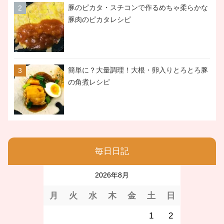
豚のピカタ・スチコンで作るめちゃ柔らかな
豚肉のピカタレシピ
簡単に？大量調理！大根・卵入りとろとろ豚
の角煮レシピ
毎日日記
2026年8月
月
火
水
木
金
土
日
1
2