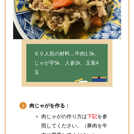
６０人前の材料…牛肉1.5k、
じゃが芋5k、人参2k、玉葱4
玉
肉じゃがを作る：
肉じゃがの作り方は
下記
を参
照してください。（豚肉を牛