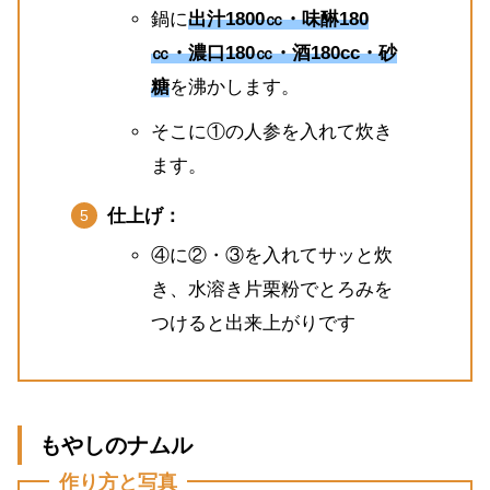
鍋に
出汁1800㏄・味醂180
㏄・濃口180㏄・酒180cc・砂
糖
を沸かします。
そこに①の人参を入れて炊き
ます。
仕上げ：
④に②・③を入れてサッと炊
き、水溶き片栗粉でとろみを
つけると出来上がりです
もやしのナムル
作り方と写真