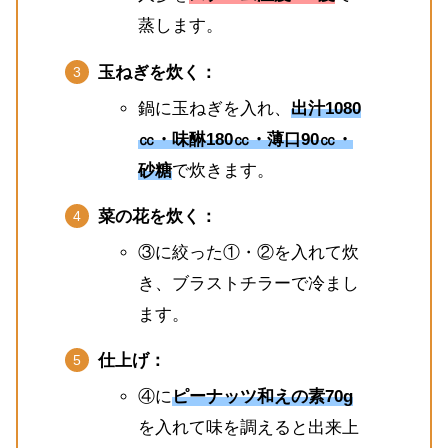
蒸します。
玉ねぎを炊く：
鍋に玉ねぎを入れ、
出汁1080
㏄・味醂180㏄・薄口90㏄・
砂糖
で炊きます。
菜の花を炊く：
③に絞った①・②を入れて炊
き、ブラストチラーで冷まし
ます。
仕上げ：
④に
ピーナッツ和えの素70g
を入れて味を調えると出来上