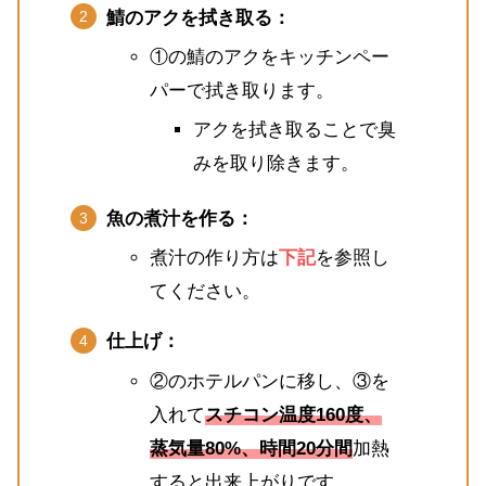
鯖のアクを拭き取る：
①の鯖のアクをキッチンペー
パーで拭き取ります。
アクを拭き取ることで臭
みを取り除きます。
魚の煮汁を作る：
煮汁の作り方は
下記
を参照し
てください。
仕上げ：
②のホテルパンに移し、③を
入れて
スチコン温度160度、
蒸気量80%、時間20分間
加熱
すると出来上がりです。