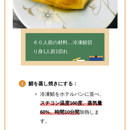
６０人前の材料…冷凍鯖切
り身1人前1切れ
鯖を蒸し焼きにする：
冷凍鯖をホテルパンに並べ、
スチコン温度160度、蒸気量
60%、時間10分間
加熱しま
す。