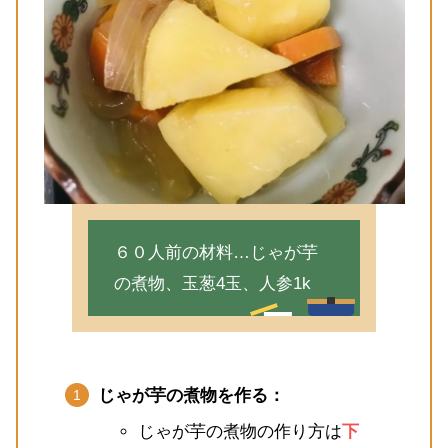
６０人前の材料…じゃが芋
の煮物、玉葱4玉、人参1k
じゃが芋の煮物を作る：
じゃが芋の煮物の作り方は
下