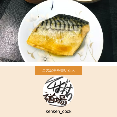
kenken_cook