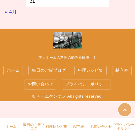
31
« 4月
老人ホームの料理の悩みを解決！！
ホーム
毎日のご飯ブログ
料理レシピ集
献立表
お問い合わせ
プライバシーポリシー
© チームケンケン All rights reserved.
毎日のご飯ブ
プライバシー
新巻鮭！どう食べる？切り方・塩抜き・レシピ完
ホーム
料理レシピ集
献立表
お問い合わせ
ログ
ポリシー
全ガイド