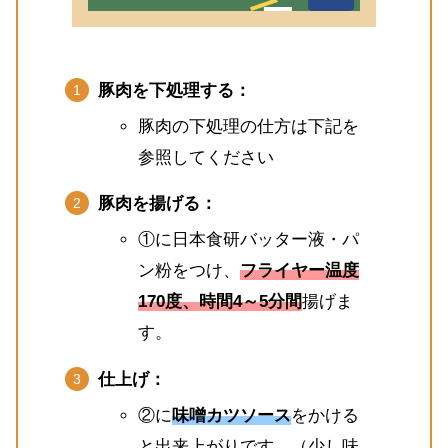
豚肉を下処理する：
豚肉の下処理の仕方は下記を
参照してください
豚肉を揚げる：
①に日本食研バッター液・パ
ン粉をつけ、
フライヤー温度
170度、時間4～5分間
揚げま
す。
仕上げ：
②に
味噌カツソース
をかける
と出来上がりです。（少し味