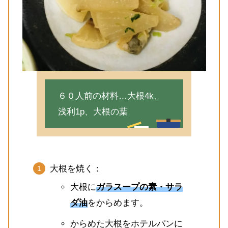
６０人前の材料…大根4k、
浅利1p、大根の葉
大根を焼く：
大根に
ガラスープの素・サラ
ダ油
をからめます。
からめた大根をホテルパンに