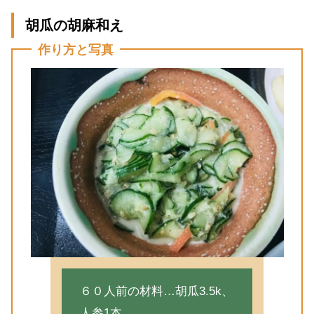
胡瓜の胡麻和え
作り方と写真
６０人前の材料…胡瓜3.5k、
人参1本