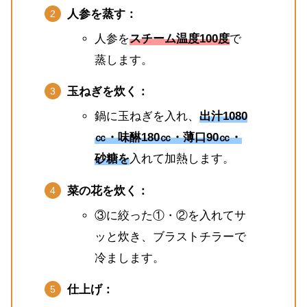
人参を蒸す：
人参を
スチーム温度100度
で
蒸します。
玉ねぎを炊く：
鍋に玉ねぎを入れ、
出汁1080
㏄・味醂180㏄・薄口90㏄・
砂糖を
入れて加熱します。
菜の花を炊く：
③に絞った①・②を入れてサ
ッと炊き、ブラストチラーで
冷まします。
仕上げ：