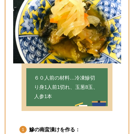
６０人前の材料…冷凍鰺切
り身1人前1切れ、玉葱8玉、
人参1本
鰺の南蛮漬けを作る：