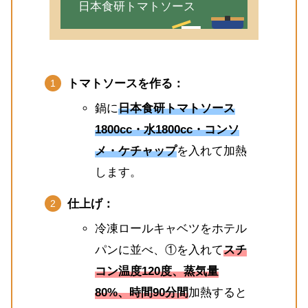
日本食研トマトソース
トマトソースを作る：
鍋に
日本食研トマトソース
1800cc・水1800cc・コンソ
メ・ケチャップ
を入れて加熱
します。
仕上げ：
冷凍ロールキャベツをホテル
パンに並べ、①を入れて
スチ
コン温度120度、蒸気量
80%、時間90分間
加熱すると