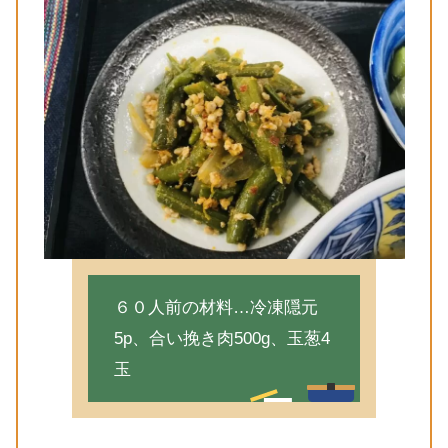
６０人前の材料…冷凍隠元
5p、合い挽き肉500g、玉葱4
玉