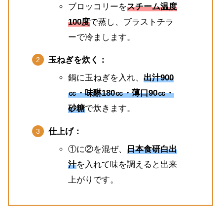
ブロッコリーを
スチーム温度
100度
で蒸し、ブラストチラ
ーで冷まします。
玉ねぎを炊く：
鍋に玉ねぎを入れ、
出汁900
㏄・味醂180㏄・薄口90㏄・
砂糖
で炊きます。
仕上げ：
①に②を混ぜ、
日本食研白出
汁
を入れて味を調えると出来
上がりです。