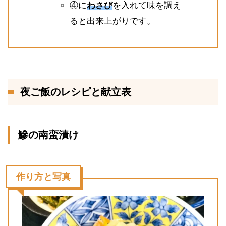
④に
わさび
を入れて味を調え
ると出来上がりです。
夜ご飯のレシピと献立表
鰺の南蛮漬け
作り方と写真