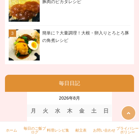
豚肉のピカタレシピ
簡単に？大量調理！大根・卵入りとろとろ豚
の角煮レシピ
毎日日記
2026年8月
月
火
水
木
金
土
日
1
2
毎日のご飯ブ
プライバシー
ホーム
料理レシピ集
献立表
お問い合わせ
ログ
ポリシー
3
4
5
6
7
8
9