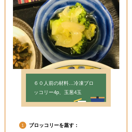
６０人前の材料…冷凍ブロ
ッコリー4p、玉葱4玉
ブロッコリーを蒸す：