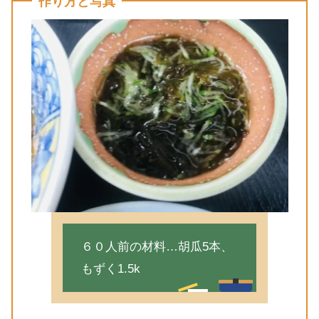
作り方と写真
６０人前の材料…胡瓜5本、
もずく1.5k