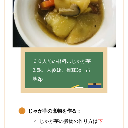
６０人前の材料…じゃが芋
3.5k、人参1k、椎茸3p、占
地2p
じゃが芋の煮物を作る：
じゃが芋の煮物の作り方は
下