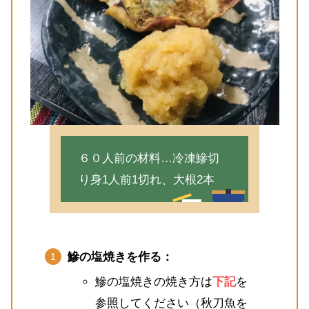
６０人前の材料…冷凍鰺切
り身1人前1切れ、大根2本
鰺の塩焼きを作る：
鰺の塩焼きの焼き方は
下記
を
参照してください（秋刀魚を