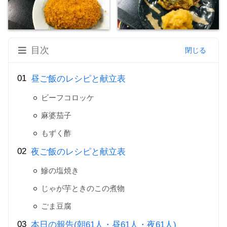
目次
昼ご飯のレシピと献立表
ビーフコロッケ
麻婆茄子
もずく酢
夜ご飯のレシピと献立表
鰺の塩焼き
じゃが芋ときのこの煮物
ごま豆腐
本日の報告(朝61人・昼61人・夜61人)