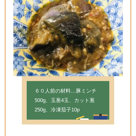
６０人前の材料…豚ミンチ
500g、玉葱4玉、カット葱
250g、冷凍茄子10p