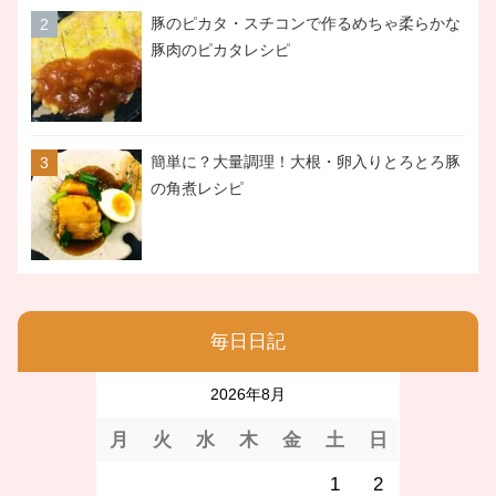
豚のピカタ・スチコンで作るめちゃ柔らかな
豚肉のピカタレシピ
簡単に？大量調理！大根・卵入りとろとろ豚
の角煮レシピ
毎日日記
2026年8月
月
火
水
木
金
土
日
1
2