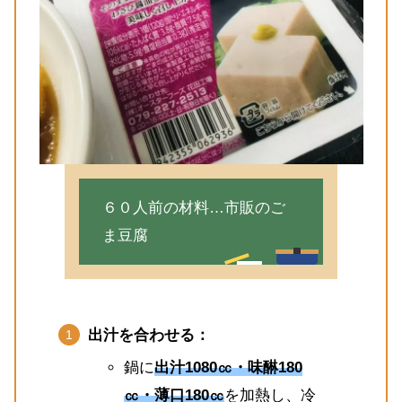
６０人前の材料…市販のご
ま豆腐
出汁を合わせる：
鍋に
出汁1080㏄・味醂180
㏄・薄口180㏄
を加熱し、冷