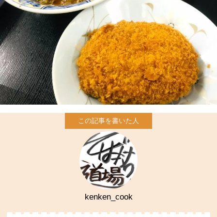
kenken_cook