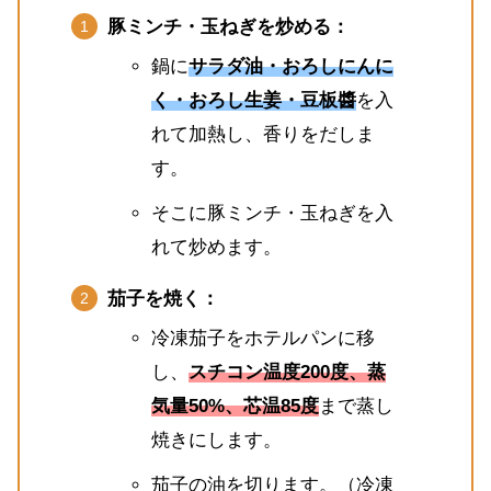
豚ミンチ・玉ねぎを炒める：
鍋に
サラダ油・おろしにんに
く・おろし生姜・豆板醬
を入
れて加熱し、香りをだしま
す。
そこに豚ミンチ・玉ねぎを入
れて炒めます。
茄子を焼く：
冷凍茄子をホテルパンに移
し、
スチコン温度200度、蒸
気量50%、芯温85度
まで蒸し
焼きにします。
茄子の油を切ります。（冷凍