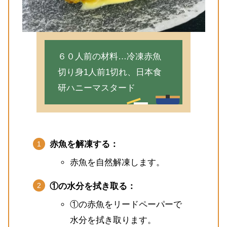
６０人前の材料…冷凍赤魚
切り身1人前1切れ、日本食
研ハニーマスタード
赤魚を解凍する：
赤魚を自然解凍します。
①の水分を拭き取る：
①の赤魚をリードペーパーで
水分を拭き取ります。