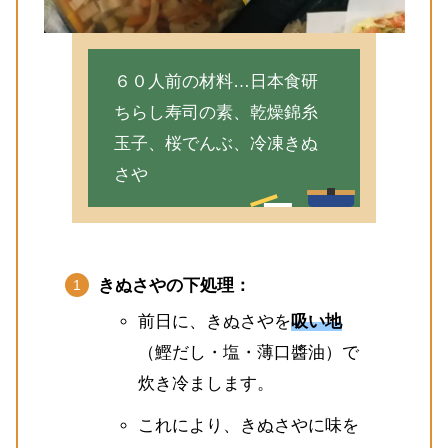
６０人前の材料…日本食研
ちらし寿司の素、乾燥錦糸
玉子、桜でんぶ、冷凍きぬ
さや
きぬさやの下処理：
前日に、きぬさやを
吸い地
（鰹だし・塩・薄口醬油）で
炊き冷まします。
これにより、きぬさやに味を