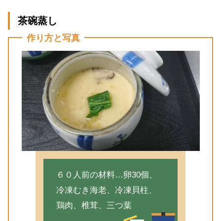
茶碗蒸し
作り方と写真
６０人前の材料…卵30個、
冷凍むき海老、冷凍貝柱、
鶏肉、椎茸、三つ葉