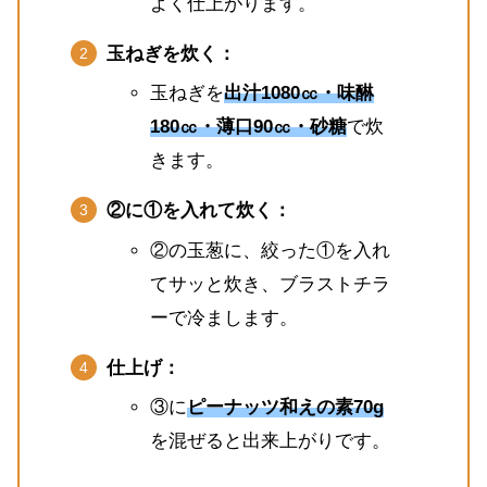
よく仕上がります。
玉ねぎを炊く：
玉ねぎを
出汁1080㏄・味醂
180㏄・薄口90㏄・砂糖
で炊
きます。
②に①を入れて炊く：
②の玉葱に、絞った①を入れ
てサッと炊き、ブラストチラ
ーで冷まします。
仕上げ：
③に
ピーナッツ和えの素70g
を混ぜると出来上がりです。