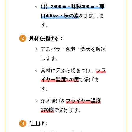
出汁2800㏄・味醂400㏄・薄
口400㏄・味の素
を加熱しま
す。
具材を揚げる：
アスパラ・海老・鶏天を解凍
します。
具材に天ぷら粉をつけ、
フラ
イヤー温度170度
で揚げま
す。
かき揚げを
フライヤー温度
170度
で揚げます。
仕上げ：