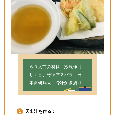
６０人前の材料…冷凍伸ば
しエビ、冷凍アスパラ、日
本食研鶏天、冷凍かき揚げ
天出汁を作る：