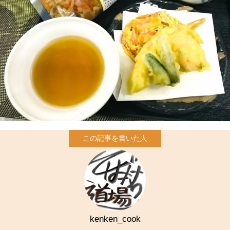
kenken_cook