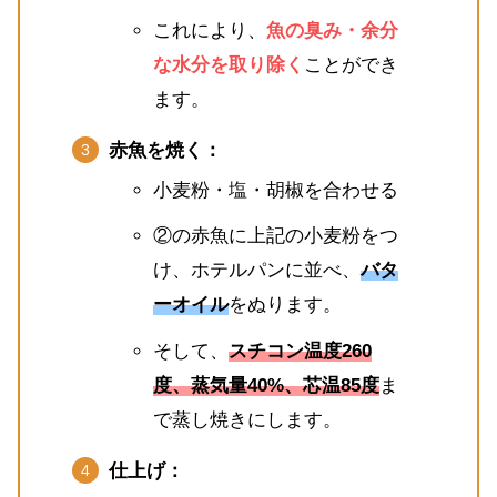
これにより、
魚の臭み・余分
な水分を取り除く
ことができ
ます。
赤魚を焼く：
小麦粉・塩・胡椒を合わせる
②の赤魚に上記の小麦粉をつ
け、ホテルパンに並べ、
バタ
ーオイル
をぬります。
そして、
スチコン温度260
度、蒸気量40%、芯温85度
ま
で蒸し焼きにします。
仕上げ：