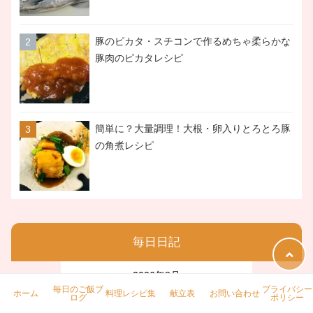
豚のピカタ・スチコンで作るめちゃ柔らかな
豚肉のピカタレシピ
簡単に？大量調理！大根・卵入りとろとろ豚
の角煮レシピ
毎日日記
2026年8月
毎日のご飯ブ
プライバシー
ホーム
料理レシピ集
献立表
お問い合わせ
ログ
ポリシー
月
火
水
木
金
土
日