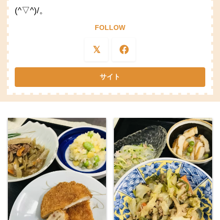
(^▽^)/。
FOLLOW