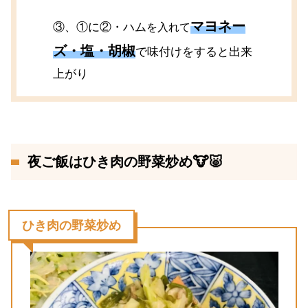
マヨネー
③、①に②・ハム
を入れて
ズ・塩・胡椒
で味付けをすると出来
上がり
夜ご飯はひき肉の野菜炒め🐮🐷
ひき肉の野菜炒め