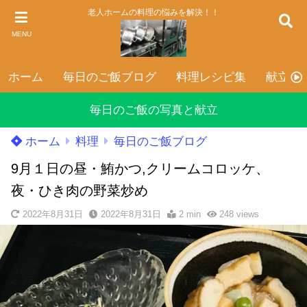
老人ホームの料理の悩みを解決！！
MENU
ホーム
毎日のご飯ブログ
料理レシピ集
献立表
毎日のご飯の写真と献立
ホーム
料理
毎日のご飯ブログ
9月１日の昼・鮪かつ,クリームコロッケ、
夜・ひき肉の野菜炒め
2022年8月31日
2022年8月31日
2 min
248
views