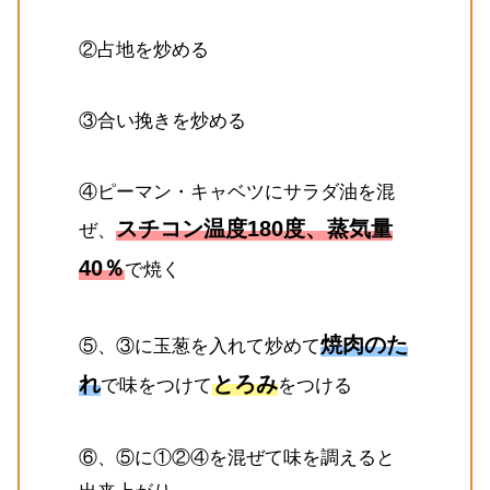
②占地を炒める
③合い挽きを炒める
④ピーマン・キャベツにサラダ油を混
スチコン温度180度、蒸気量
ぜ、
40％
で焼く
焼肉のた
⑤、③に玉葱を入れて炒めて
れ
とろみ
で味をつけて
をつける
⑥、⑤に①②④を混ぜて味を調えると