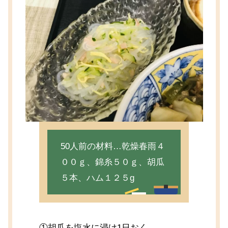
50人前の材料…乾燥春雨４
００ｇ、錦糸５０ｇ、胡瓜
５本、ハム１２５g
①胡瓜を塩水に浸け1日おく