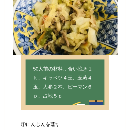
50人前の材料…合い挽き１
ｋ、キャベツ４玉、玉葱４
玉、人参２本、ピーマン６
ｐ、占地５ｐ
①にんじんを蒸す