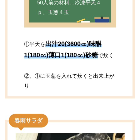
50人前の材料…冷凍平天４
ｐ、玉葱４玉
出汁20(3600㏄)味醂
①平天を
1(180㏄)薄口1(180㏄)砂糖
で炊く
②、①に玉葱を入れて炊くと出来上が
り
春雨サラダ