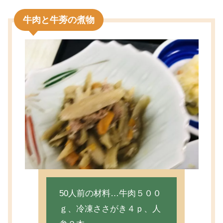
牛肉と牛蒡の煮物
50人前の材料…牛肉５００
ｇ、冷凍ささがき４ｐ、人