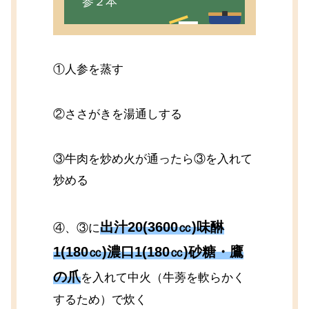
参２本
①人参を蒸す
②ささがきを湯通しする
③牛肉を炒め火が通ったら③を入れて
炒める
出汁20(3600㏄)味醂
④、③に
1(180㏄)濃口1(180㏄)砂糖・鷹
の爪
を入れて中火（牛蒡を軟らかく
するため）で炊く