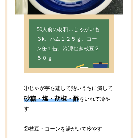
50人前の材料…じゃがいも
３k、ハム１２５ｇ、コー
ン缶１缶、冷凍むき枝豆２
５０ｇ
①じゃが芋を蒸して熱いうちに潰して
砂糖・塩・胡椒・酢
をいれて冷や
す
②枝豆・コーンを湯がいて冷やす