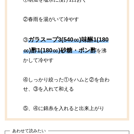
②春雨を湯がいて冷やす
ガラスープ3(540㏄)味醂1(180
③
㏄)酢1(180㏄)砂糖・ポン酢
を沸
かして冷やす
④しっかり絞った①をハムと②を合わ
せ、③を入れて和える
⑤、④に錦糸を入れると出来上がり