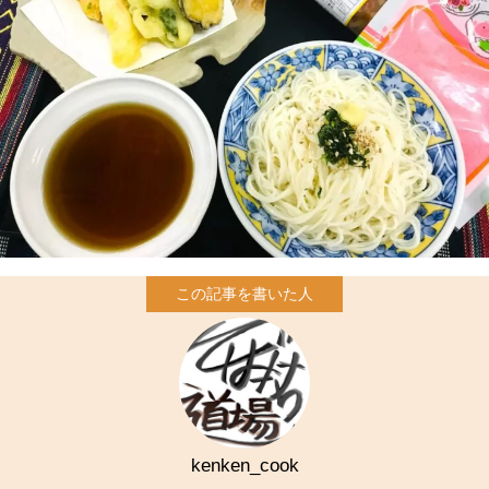
kenken_cook