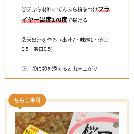
フラ
①天ぷら材料にてんぷら粉をつけ
イヤー温度170度
で揚げる
②天出汁を作る（出汁7・味醂1・薄口
0,5・濃口0,5）
③、①に②を添えると出来上がり
ちらし寿司