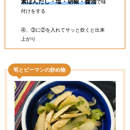
素ほんだし・塩・胡椒・醬油
で味
付けをする
④、③に②を入れてサッと炊くと出来
上がり
筍とピーマンの炒め物