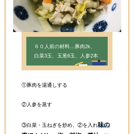
６０人前の材料…豚肉2k、
白菜3玉、玉葱6玉、人参2本
①豚肉を湯通しする
②人参を蒸す
味の
③白菜・玉ねぎを炒め、②を入れ