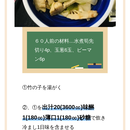
６０人前の材料…水煮筍先
切り4p、玉葱6玉、ピーマ
ン6p
①竹の子を湯がく
出汁20(3600㏄)味醂
②、①を
1(180㏄)薄口1(180㏄)砂糖
で炊き
冷まし1日味を含ませる