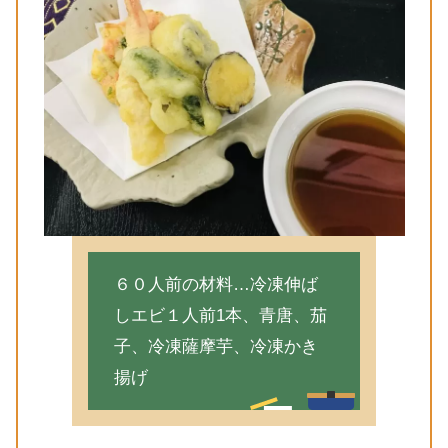
６０人前の材料…冷凍伸ば
しエビ１人前1本、青唐、茄
子、冷凍薩摩芋、冷凍かき
揚げ