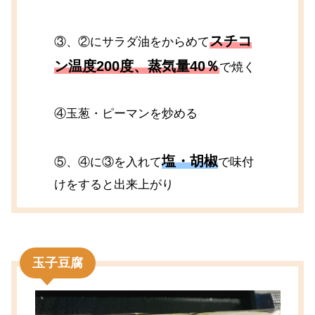
スチコ
③、②にサラダ油をからめて
ン温度200度、蒸気量40％
で焼く
④玉葱・ピーマンを炒める
塩・胡椒
⑤、④に③を入れて
で味付
けをすると出来上がり
玉子豆腐