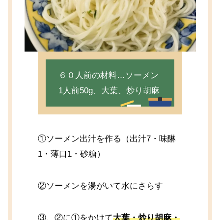
６０人前の材料…ソーメン
1人前50g、大葉、炒り胡麻
①ソーメン出汁を作る（出汁7・味醂
1・薄口1・砂糖）
②ソーメンを湯がいて水にさらす
③、②に①をかけて
大葉・炒り胡麻・