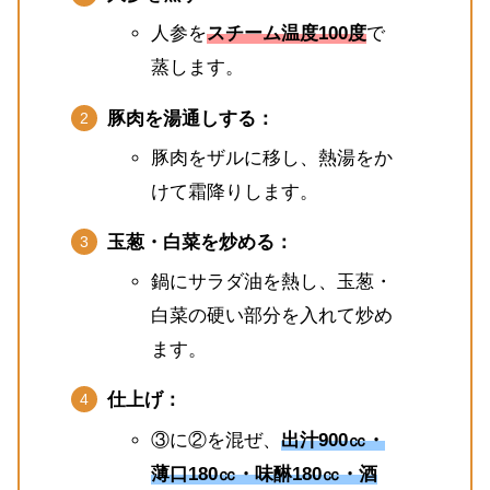
人参を
スチーム温度100度
で
蒸します。
豚肉を湯通しする：
豚肉をザルに移し、熱湯をか
けて霜降りします。
玉葱・白菜を炒める：
鍋にサラダ油を熱し、玉葱・
白菜の硬い部分を入れて炒め
ます。
仕上げ：
③に②を混ぜ、
出汁900㏄・
薄口180㏄・味醂180㏄・酒