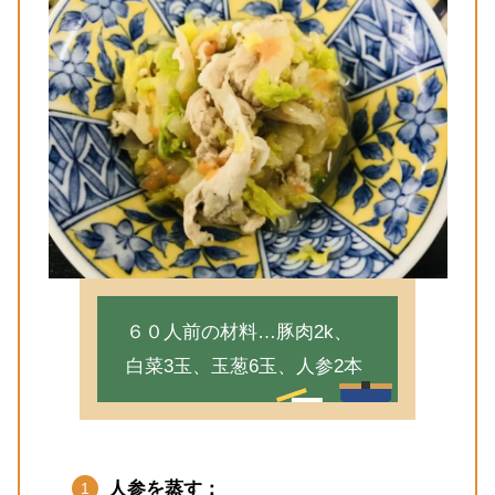
６０人前の材料…豚肉2k、
白菜3玉、玉葱6玉、人参2本
人参を蒸す：