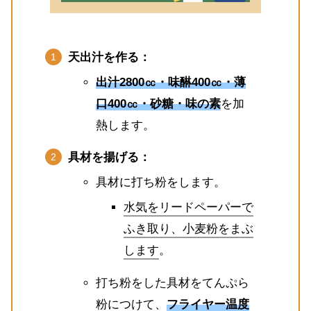
天出汁を作る：
出汁2800㏄・味醂400㏄・薄
口400㏄・砂糖・味の素
を加
熱します。
具材を揚げる：
具材に打ち粉をします。
水気をリードペーパーで
ふき取り、小麦粉をまぶ
します
。
打ち粉をした具材をてんぷら
粉につけて、
フライヤー温度