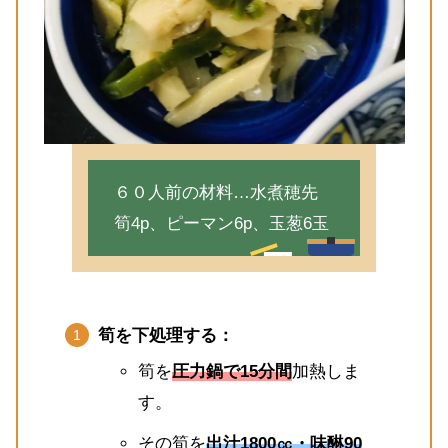
６０人前の材料…水煮穂先
筍4p、ピーマン6p、玉葱6玉
筍を下処理する：
筍を
圧力鍋で15分間
加熱しま
す。
その筍を
出汁1800㏄・味醂90