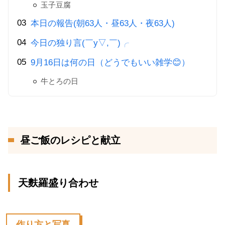
玉子豆腐
本日の報告(朝63人・昼63人・夜63人)
今日の独り言(￣y▽,￣)╭
9月16日は何の日（どうでもいい雑学😊）
牛とろの日
昼ご飯のレシピと献立
天麩羅盛り合わせ
作り方と写真