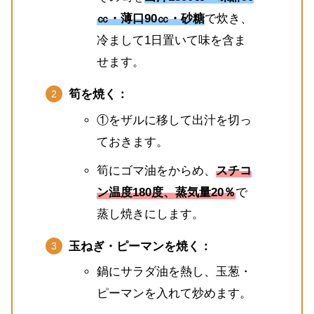
㏄・薄口90㏄・砂糖
で炊き、
冷まして1日置いて味を含ま
せます。
筍を焼く：
①をザルに移して出汁を切っ
ておきます。
筍にゴマ油をからめ、
スチコ
ン温度180度、蒸気量20％
で
蒸し焼きにします。
玉ねぎ・ピーマンを焼く：
鍋にサラダ油を熱し、玉葱・
ピーマンを入れて炒めます。