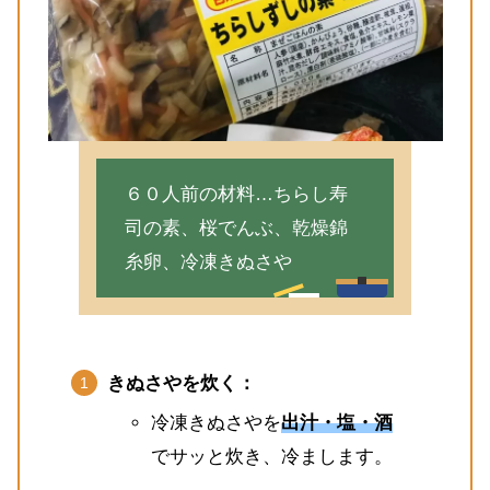
６０人前の材料…ちらし寿
司の素、桜でんぶ、乾燥錦
糸卵、冷凍きぬさや
きぬさやを炊く：
冷凍きぬさやを
出汁・塩・酒
でサッと炊き、冷まします。