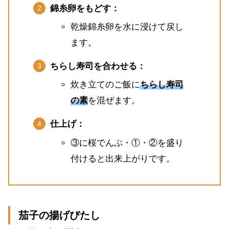
錦糸卵をもどす：
乾燥錦糸卵を水に浸けて戻し
ます。
ちらし寿司を合わせる：
炊き立てのご飯に
ちらし寿司
の素
を混ぜます。
仕上げ：
③に桜でんぶ・①・②を盛り
付けると出来上がりです。
茄子の揚げびたし