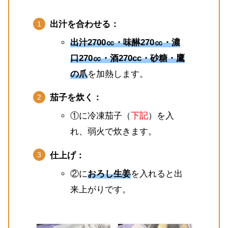
出汁を合わせる：
出汁2700㏄・味醂270㏄・濃
口270㏄・酒270cc・砂糖・鷹
の爪
を加熱します。
茄子を炊く：
①に冷凍茄子（
下記
）を入
れ、弱火で炊きます。
仕上げ：
②に
おろし生姜
を入れると出
来上がりです。