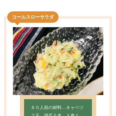
コールスローサラダ
６０人前の材料…キャベツ
２玉、胡瓜５本、人参１