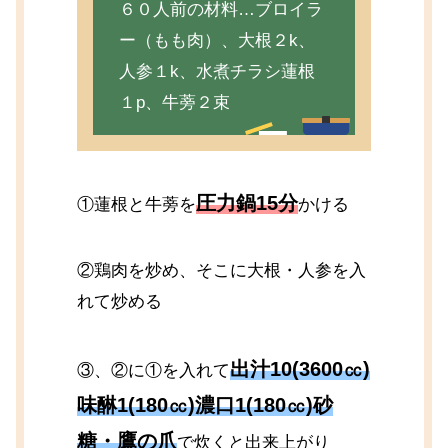
６０人前の材料…ブロイラ
ー（もも肉）、大根２k、
人参１k、水煮チラシ蓮根
１p、牛蒡２束
圧力鍋15分
①蓮根と牛蒡を
かける
②鶏肉を炒め、そこに大根・人参を入
れて炒める
出汁10(3600㏄)
③、②に①を入れて
味醂1(180㏄)濃口1(180㏄)砂
糖・鷹の爪
で炊くと出来上がり