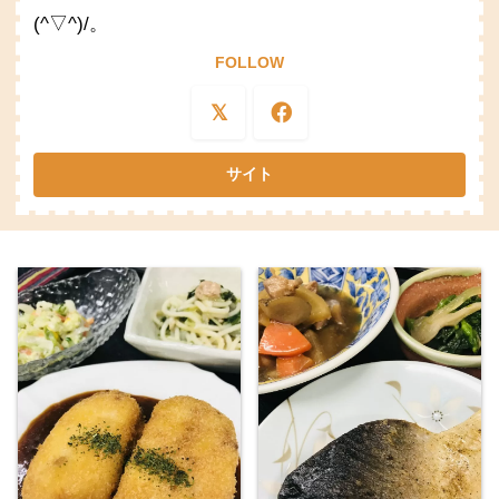
(^▽^)/。
FOLLOW