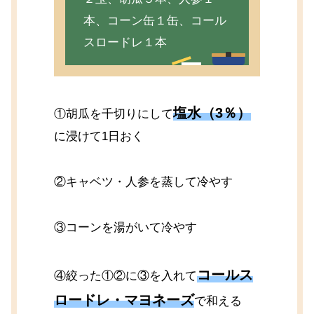
本、コーン缶１缶、コール
スロードレ１本
塩水（3％）
①胡瓜を千切りにして
に浸けて1日おく
②キャベツ・人参を蒸して冷やす
③コーンを湯がいて冷やす
コールス
④絞った①②に③を入れて
ロードレ・マヨネーズ
で和える