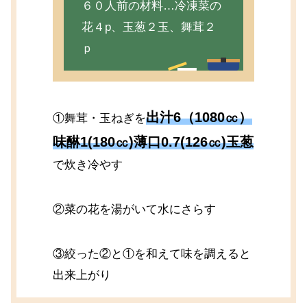
６０人前の材料…冷凍菜の
花４p、玉葱２玉、舞茸２
ｐ
出汁6（1080㏄）
①舞茸・玉ねぎを
味醂1(180㏄)薄口0.7(126㏄)玉葱
で炊き冷やす
②菜の花を湯がいて水にさらす
③絞った②と①を和えて味を調えると
出来上がり