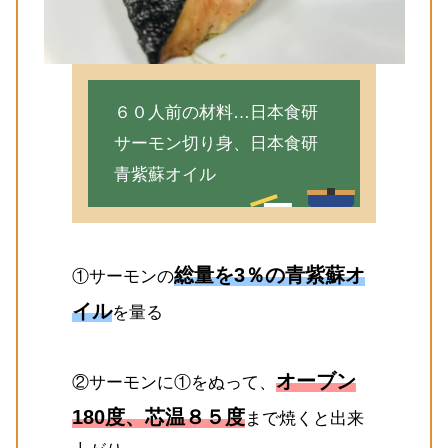
６０人前の材料…日本食研
サーモン切り身、日本食研
青紫蘇オイル
総量を3％の青紫蘇オ
①サーモンの
イル
を量る
オーブン
②サーモンに①をぬって、
180度、芯温８５度
まで焼くと出来