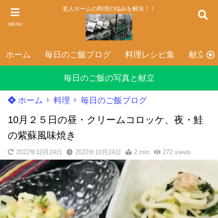
老人ホームの料理の悩みを解決！！
MENU
ホーム
毎日のご飯ブログ
料理レシピ集
献立表
毎日のご飯の写真と献立
ホーム
料理
毎日のご飯ブログ
10月２５日の昼・クリームコロッケ、夜・鮭
の紫蘇風味焼き
2022年10月24日
2022年10月24日
2 min
272
views