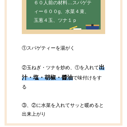
６０人前の材料…スパゲテ
ィー６００g、水菜４束、
玉葱４玉、ツナ１ｐ
①スパゲティーを湯がく
出
②玉ねぎ・ツナを炒め、①を入れて
汁・塩・胡椒・醬油
で味付けをす
る
③、②に水菜を入れてサッと暖めると
出来上がり