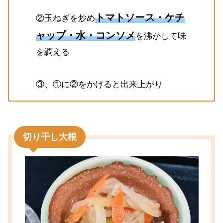
トマトソース・ケチ
②玉ねぎを炒め
ャップ・水・コンソメ
を沸かして味
を調える
③、①に②をかけると出来上がり
切り干し大根