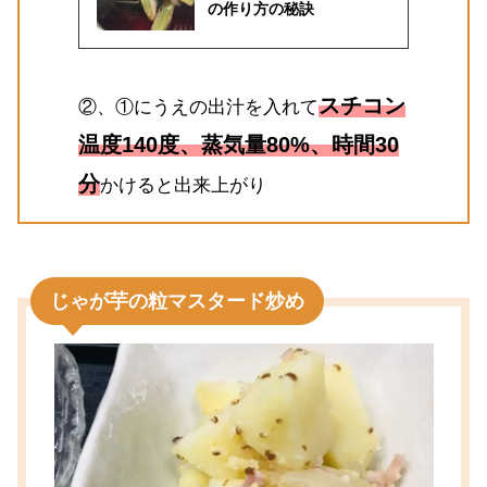
の作り方の秘訣
スチコン
②、①にうえの出汁を入れて
温度140度、蒸気量80%、時間30
分
かけると出来上がり
じゃが芋の粒マスタード炒め