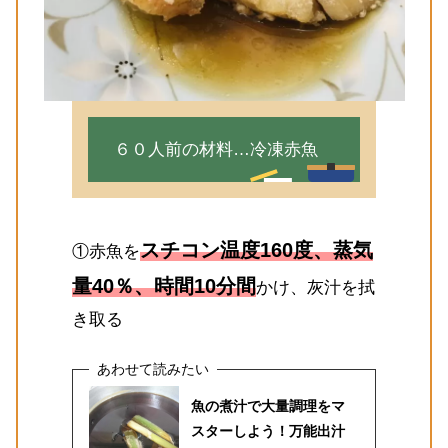
６０人前の材料…冷凍赤魚
スチコン温度160度、蒸気
①赤魚を
量40％、時間10分間
かけ、灰汁を拭
き取る
魚の煮汁で大量調理をマ
スターしよう！万能出汁