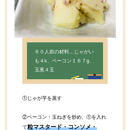
６０人前の材料…じゃがい
も４k、ベーコン１６７g、
玉葱４玉
①じゃが芋を蒸す
②ベーコン・玉ねぎを炒め、①を入れ
粒マスタード・コンソメ・
て