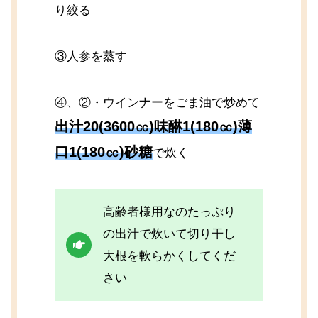
り絞る
③人参を蒸す
④、②・ウインナーをごま油で炒めて
出汁20(3600㏄)味醂1(180㏄)薄
口1(180㏄)砂糖
で炊く
高齢者様用なのたっぷり
の出汁で炊いて切り干し
大根を軟らかくしてくだ
さい