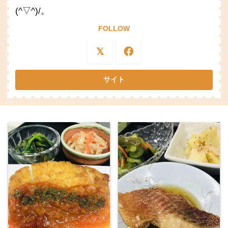
(^▽^)/。
FOLLOW