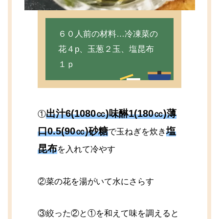
６０人前の材料…冷凍菜の
花４p、玉葱２玉、塩昆布
１ｐ
出汁6(1080㏄)味醂1(180㏄)薄
①
口0.5(90㏄)砂糖
塩
で玉ねぎを炊き
昆布
を入れて冷やす
②菜の花を湯がいて水にさらす
③絞った②と①を和えて味を調えると