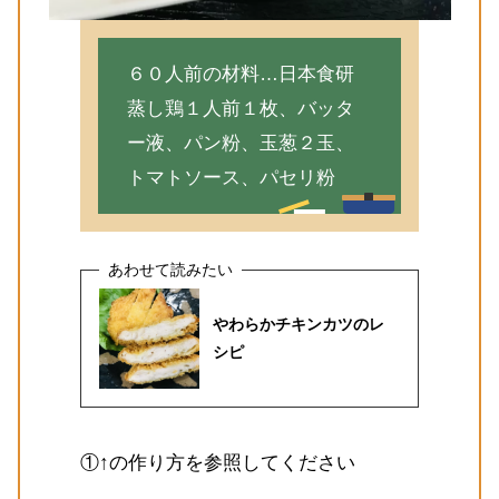
６０人前の材料…日本食研
蒸し鶏１人前１枚、バッタ
ー液、パン粉、玉葱２玉、
トマトソース、パセリ粉
やわらかチキンカツのレ
シピ
①↑の作り方を参照してください