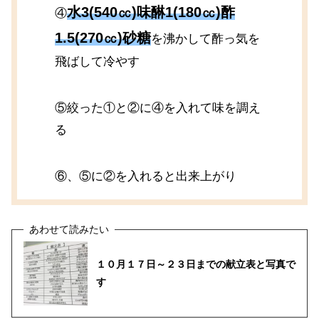
水3(540㏄)味醂1(180㏄)酢
④
1.5(270㏄)砂糖
を沸かして酢っ気を
飛ばして冷やす
⑤絞った①と②に④を入れて味を調え
る
⑥、⑤に②を入れると出来上がり
１０月１７日～２３日までの献立表と写真で
す