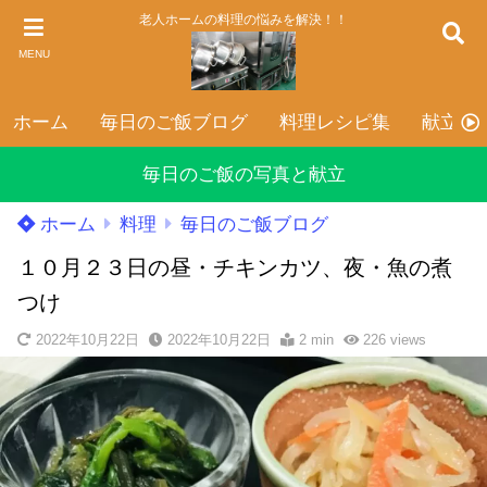
老人ホームの料理の悩みを解決！！
MENU
ホーム
毎日のご飯ブログ
料理レシピ集
献立表
毎日のご飯の写真と献立
ホーム
料理
毎日のご飯ブログ
１０月２３日の昼・チキンカツ、夜・魚の煮
つけ
2022年10月22日
2022年10月22日
2 min
226
views