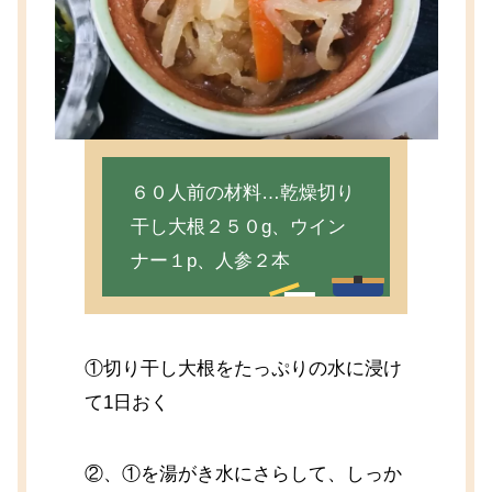
６０人前の材料…乾燥切り
干し大根２５０g、ウイン
ナー１p、人参２本
①切り干し大根をたっぷりの水に浸け
て1日おく
②、①を湯がき水にさらして、しっか