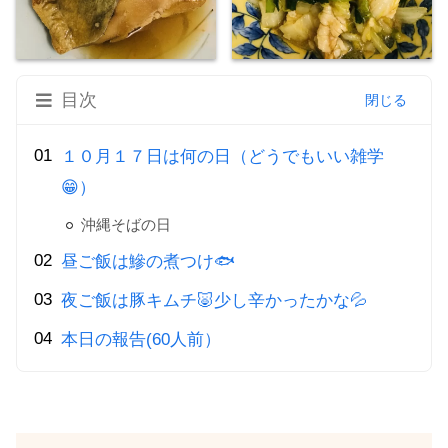
目次
１０月１７日は何の日（どうでもいい雑学
😁）
沖縄そばの日
昼ご飯は鰺の煮つけ🐟
夜ご飯は豚キムチ🐷少し辛かったかな💦
本日の報告(60人前）