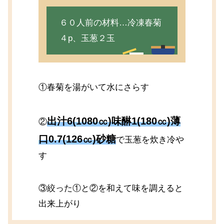
６０人前の材料…冷凍春菊
４p、玉葱２玉
①春菊を湯がいて水にさらす
出汁6(1080㏄)味醂1(180㏄)薄
②
口0.7(126㏄)砂糖
で玉葱を炊き冷や
す
③絞った①と②を和えて味を調えると
出来上がり