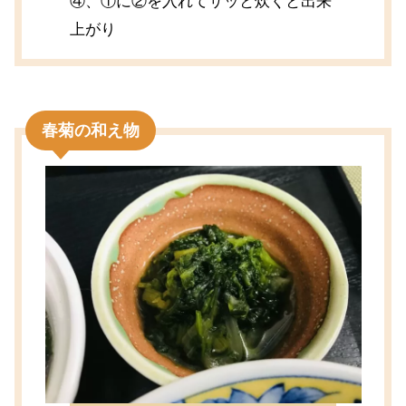
④、①に②を入れてサッと炊くと出来
上がり
春菊の和え物