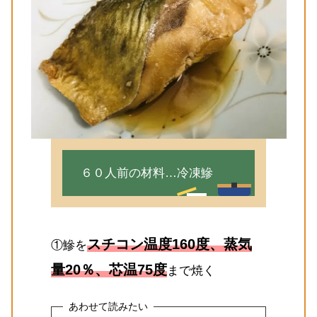
６０人前の材料…冷凍鰺
スチコン温度160度、蒸気
①鰺を
量20％、芯温75度
まで焼く