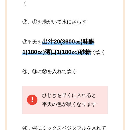
く
②、①を湯がいて水にさらす
出汁20(3600㏄)味醂
③平天を
1(180㏄)薄口1(180㏄)砂糖
で炊く
④、③に②を入れて炊く
ひじきを早くに入れると
平天の色が黒くなります
④，④にミックスベジタブルを入れて