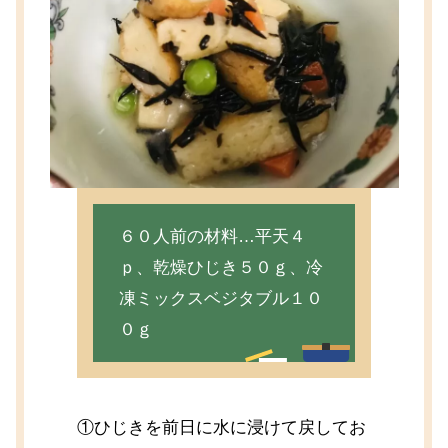
６０人前の材料…平天４
ｐ、乾燥ひじき５０ｇ、冷
凍ミックスベジタブル１０
０ｇ
①ひじきを前日に水に浸けて戻してお