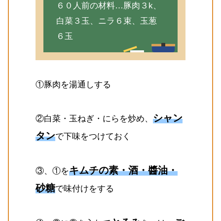
６０人前の材料…豚肉３k、
白菜３玉、ニラ６束、玉葱
６玉
①豚肉を湯通しする
シャン
②白菜・玉ねぎ・にらを炒め、
タン
で下味をつけておく
キムチの素・酒・醬油・
③、①を
砂糖
で味付けをする