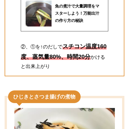
魚の煮汁で大量調理をマ
スターしよう！万能出汁
の作り方の秘訣
スチコン温度160
②、①を↑のだしで
度、蒸気量80%、時間20分
かける
と出来上がり
ひじきとさつま揚げの煮物