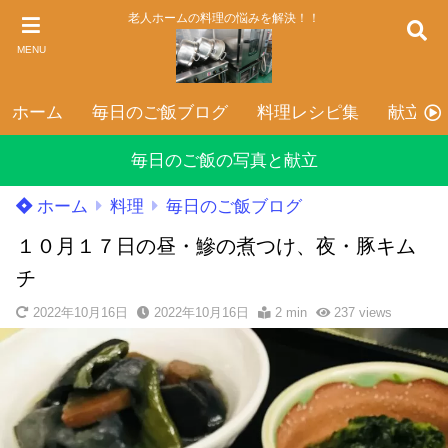
老人ホームの料理の悩みを解決！！
MENU
ホーム
毎日のご飯ブログ
料理レシピ集
献立表
毎日のご飯の写真と献立
ホーム
料理
毎日のご飯ブログ
１０月１７日の昼・鰺の煮つけ、夜・豚キム
チ
2022年10月16日
2022年10月16日
2 min
237
views