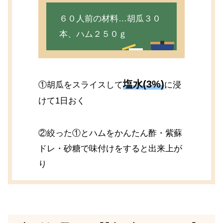
６０人前の材料…胡瓜３０
本、ハム２５０ｇ
塩水(3%)
①胡瓜をスライスして
に浸
けて1日おく
②絞った①とハムをかんたん酢・紫蘇
ドレ・砂糖で味付けをすると出来上が
り