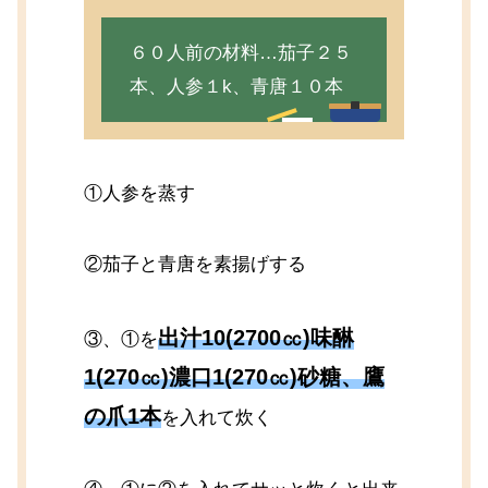
６０人前の材料…茄子２５
本、人参１k、青唐１０本
①人参を蒸す
②茄子と青唐を素揚げする
出汁10(2700㏄)味醂
③、①を
1(270㏄)濃口1(270㏄)砂糖、鷹
の爪1本
を入れて炊く