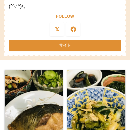
(^▽^)/。
FOLLOW