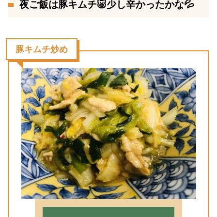
夜ご飯は豚キムチ🐷少し辛かったかな💦
豚キムチ炒め