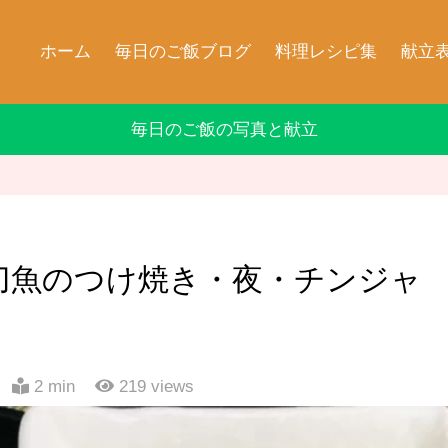
ホーム
毎日のご飯ブログ
料理レシピ集
献立
毎日のご飯の写真と献立
刀魚のつけ焼き・夜・チンジャ
2 min
219
views