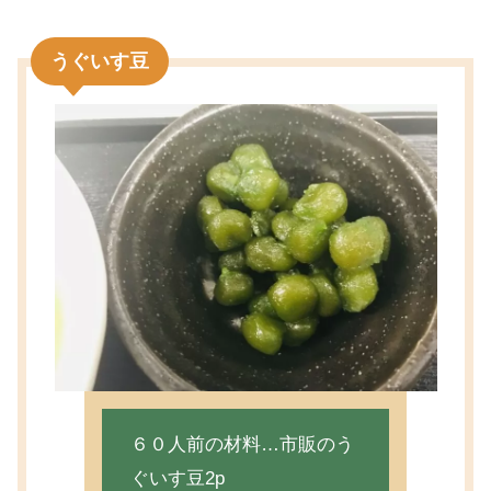
うぐいす豆
６０人前の材料…市販のう
ぐいす豆2p