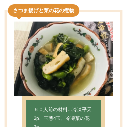
さつま揚げと菜の花の煮物
６０人前の材料…冷凍平天
3p、玉葱4玉、冷凍菜の花