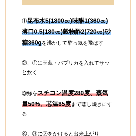
昆布水5(1800㏄)味醂1(360㏄)
①
薄口0.5(180㏄)穀物酢2(720㏄)砂
糖360g
を沸かして酢っ気を飛ばす
②、①に玉葱・パプリカを入れてサッ
と炊く
スチコン温度280度、蒸気
③鯵を
量50%、芯温85度
まで蒸し焼きにす
る
④、③に②をかけると出来上がり