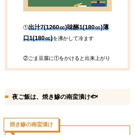
出汁7(1260㏄)味醂1(180㏄)薄
①
口1(180㏄)
を沸かして冷ます
②ごま豆腐に①をかけると出来上がり
夜ご飯は、焼き鰺の南蛮漬け🐟
焼き鰺の南蛮漬け