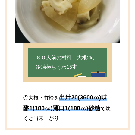
６０人前の材料…大根2k、
冷凍棒ちくわ15本
出汁20(3600㏄)味
①大根・竹輪を
醂1(180㏄)薄口1(180㏄)砂糖
で炊
くと出来上がり