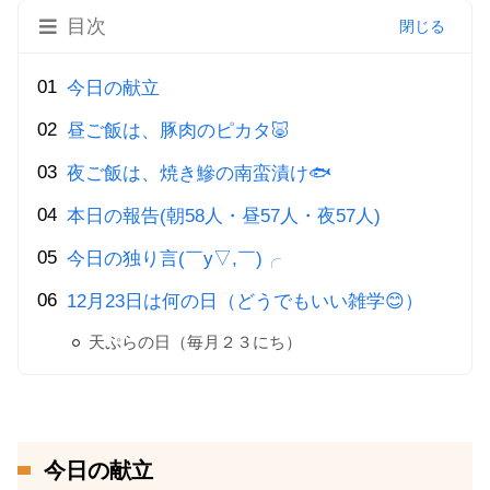
目次
今日の献立
昼ご飯は、豚肉のピカタ🐷
夜ご飯は、焼き鰺の南蛮漬け🐟
本日の報告(朝58人・昼57人・夜57人)
今日の独り言(￣y▽,￣)╭
12月23日は何の日（どうでもいい雑学😊）
天ぷらの日（毎月２３にち）
今日の献立