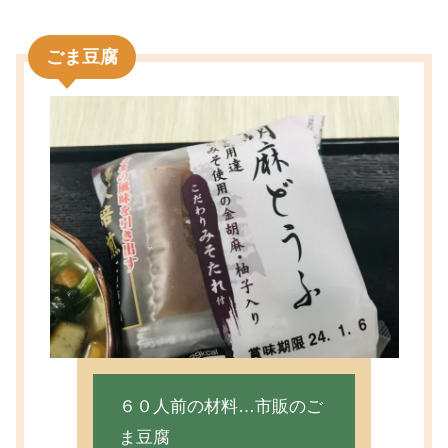
ごま豆腐
６０人前の材料…市販のご
ま豆腐