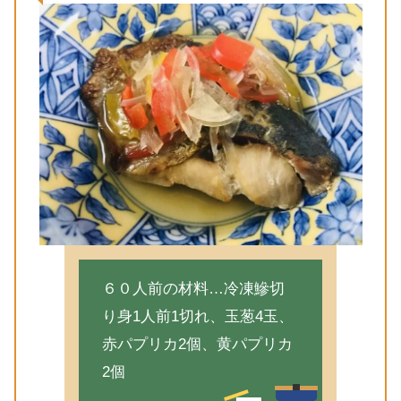
６０人前の材料…冷凍鰺切
り身1人前1切れ、玉葱4玉、
赤パプリカ2個、黄パプリカ
2個