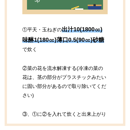
3p
出汁10(1800㏄)
①平天・玉ねぎの
味醂1(180㏄)薄口0.5(90㏄)砂糖
で炊く
②菜の花を流水解凍する(冷凍の菜の
花は、茎の部分がプラスチックみたい
に固い部分があるので取り除いてくだ
さい)
③、①に②を入れて炊くと出来上がり